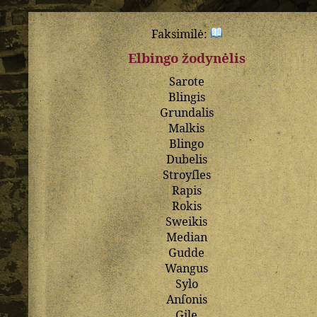
Faksimilė:
Elbingo žodynėlis
Sarote
Blingis
Grundalis
Malkis
Blingo
Dubelis
Stroyſles
Rapis
Rokis
Sweikis
Median
Gudde
Wangus
Sylo
Anſonis
Gile