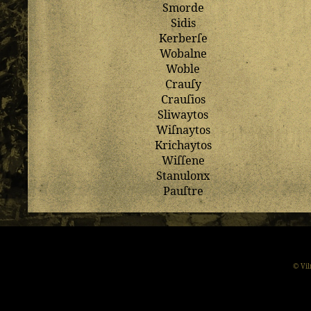
Smorde
Sidis
Kerberſe
Wobalne
Woble
Crauſy
Crauſios
Sliwaytos
Wiſnaytos
Krichaytos
Wiſſene
Stanulonx
Pauſtre
© Vil