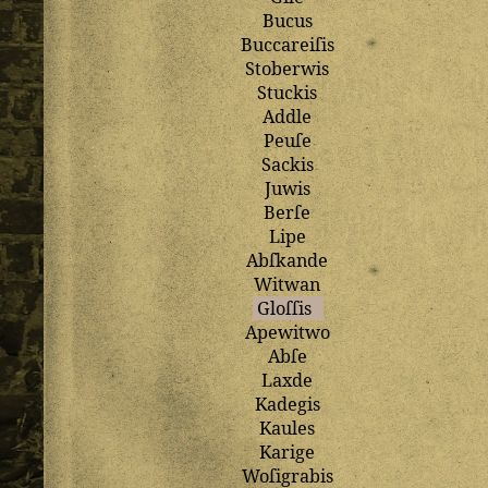
Bucus
Buccareiſis
Stoberwis
Stuckis
Addle
Peuſe
Sackis
Juwis
Berſe
Lipe
Abſkande
Witwan
Gloſſis
Apewitwo
Abſe
Laxde
Kadegis
Kaules
Karige
Woſigrabis