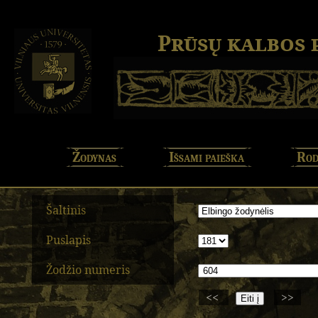
Prūsų kalbos
Žodynas
Išsami paieška
Rod
Šaltinis
Puslapis
Žodžio numeris
<<
>>