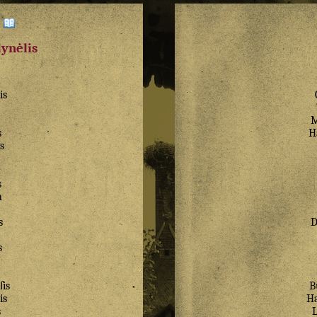
:
dynėlis
is
M
s
H
s
s
n
s
s
ſis
B
is
H
s