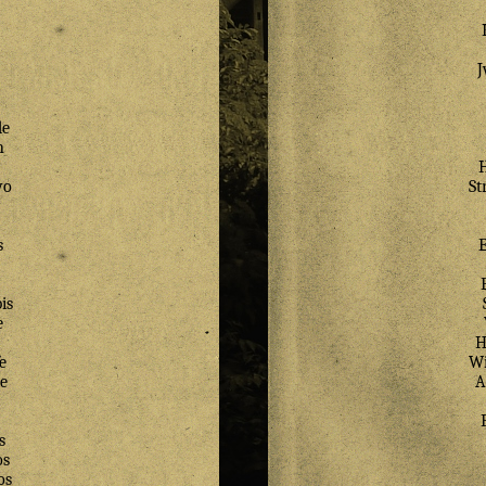
de
n
wo
St
s
is
e
H
e
Wi
e
A
s
os
os