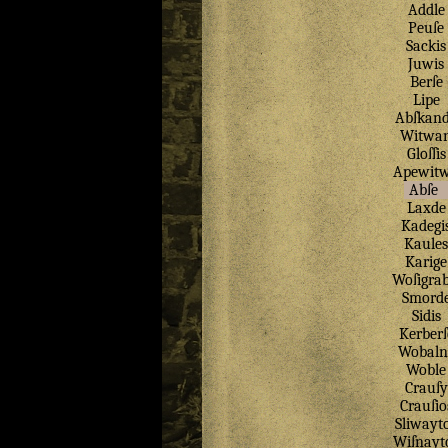
Addle
Peuſe
Sackis
Juwis
Berſe
Lipe
Abſkan
Witwa
Gloſſis
Apewit
Abſe
Laxde
Kadegi
Kaules
Karige
Woſigrab
Smord
Sidis
Kerberſ
Wobaln
Woble
Crauſy
Crauſio
Sliwayt
Wiſnayt