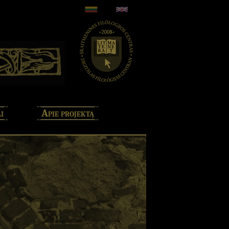
i
Apie projektą