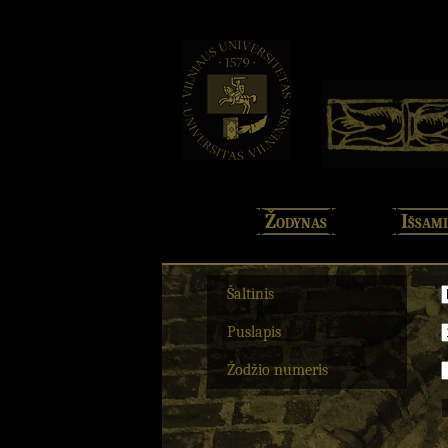
Žodynas
Išsami
Šaltinis
Puslapis
Žodžio numeris