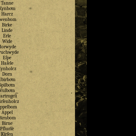
Tanne
Kynboͤm
Harcz
Jwenbom
Birke
Linde
Erle
Wide
Horwyde
ruchwyde
Eſpe
Haſele
Eynholcz
Dorn
Ebirboͤm
Spilboͤm
Vulboͤm
artrogel͡i
rſenholcz
ppelbom
Appel
Birnbom
Birne
Pflum͡e
Kirſen