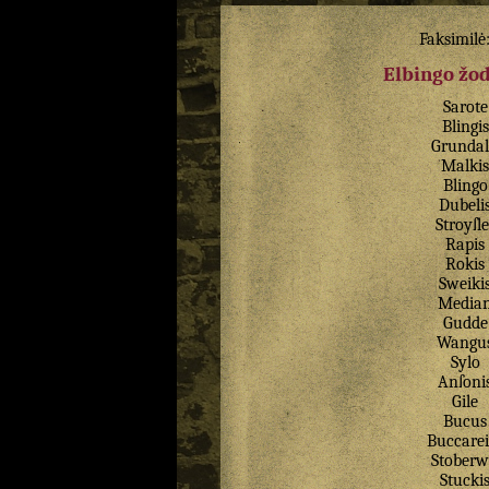
Faksimilė
Elbingo žo
Sarote
Blingis
Grundal
Malkis
Blingo
Dubeli
Stroyſle
Rapis
Rokis
Sweiki
Media
Gudde
Wangu
Sylo
Anſoni
Gile
Bucus
Buccarei
Stoberw
Stucki