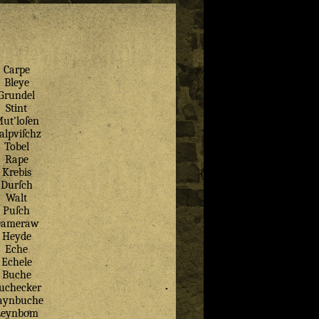
Carpe
Bleye
Grundel
Stint
ut’loſen
alpviſchz
Tobel
Rape
Krebis
Durſch
Walt
Puſch
Dameraw
Heyde
Eche
Echele
Buche
uchecker
aynbuche
Leynboͤm