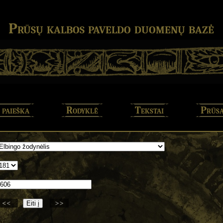
Prūsų kalbos paveldo duomenų bazė
 paieška
Rodyklė
Tekstai
Prūsa
<<
>>