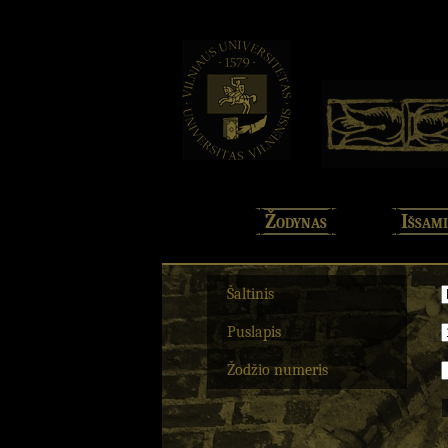
Žodynas
Išsami
Šaltinis
Puslapis
Žodžio numeris