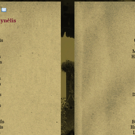
:
dynėlis
is
M
s
H
s
s
n
s
s
ſis
B
is
H
s