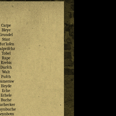
Carpe
Bleye
Grundel
Stint
ut’loſen
alpviſchz
Tobel
Rape
Krebis
Durſch
Walt
Puſch
Dameraw
Heyde
Eche
Echele
Buche
uchecker
aynbuche
Leynboͤm