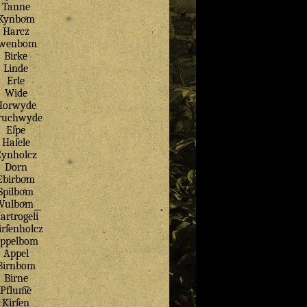
Tanne
Kynboͤm
Harcz
Jwenbom
Birke
Linde
Erle
Wide
Horwyde
ruchwyde
Eſpe
Haſele
Eynholcz
Dorn
Ebirboͤm
Spilboͤm
Vulboͤm
artrogel͡i
rſenholcz
ppelbom
Appel
Birnbom
Birne
Pflum͡e
Kirſen