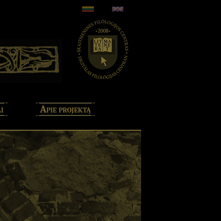
i
Apie projektą