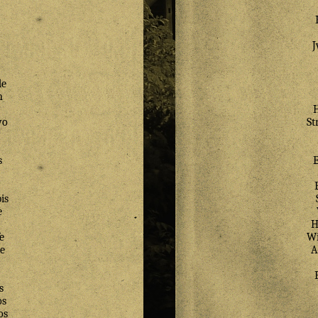
de
n
wo
St
s
is
e
H
e
Wi
e
A
s
os
os