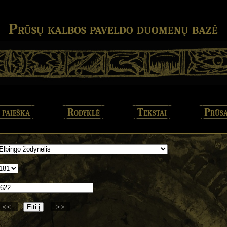
Prūsų kalbos paveldo duomenų bazė
 paieška
Rodyklė
Tekstai
Prūsa
<<
>>