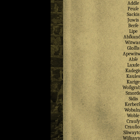
Addle
Peuſe
Sackis
Juwis
Berſe
Lipe
Abſkan
Witwa
Gloſſis
Apewit
Abſe
Laxde
Kadegi
Kaules
Karige
Woſigrab
Smord
Sidis
Kerberſ
Wobaln
Woble
Crauſy
Crauſio
Sliwayt
Wiſnayt