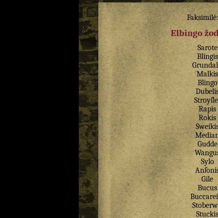
Faksimilė
Elbingo žo
Sarote
Blingis
Grundal
Malkis
Blingo
Dubeli
Stroyſle
Rapis
Rokis
Sweiki
Media
Gudde
Wangu
Sylo
Anſoni
Gile
Bucus
Buccarei
Stoberw
Stucki