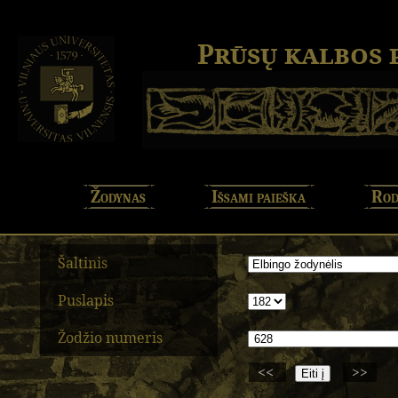
Prūsų kalbos
Žodynas
Išsami paieška
Rod
Šaltinis
Puslapis
Žodžio numeris
<<
>>