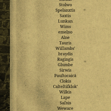
Stolwo
Spelanxtis
Saxtis
Lunkan
Wims
emelno
Alne
Tauris
Wiſſambs
’
braydis
Ragingis
Glumbe
Sirwis
Pauſtocaicȃ
Clokis
Calteſtiſklok
’
Wilkis
Lape
Saſnis
Weware