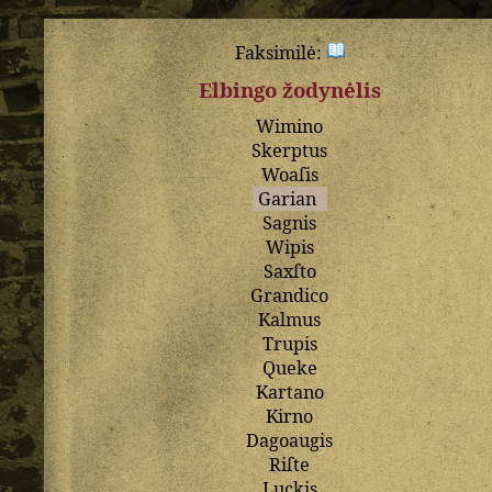
Faksimilė:
Elbingo žodynėlis
Wimino
Skerptus
Woaſis
Garian
Sagnis
Wipis
Saxſto
Grandico
Kalmus
Trupis
Queke
Kartano
Kirno
Dagoaugis
Riſte
Luckis