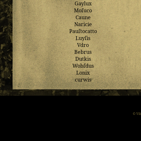
Gaylux
Moſuco
Caune
Naricie
Pauſtocatto
Luyſis
Vdro
Bebrus
Dutkis
Wobſdus
Lonix
curwis
© Vil