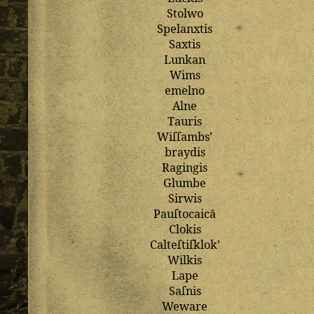
Stolwo
Spelanxtis
Saxtis
Lunkan
Wims
emelno
Alne
Tauris
Wiſſambs
’
braydis
Ragingis
Glumbe
Sirwis
Pauſtocaicȃ
Clokis
Calteſtiſklok
’
Wilkis
Lape
Saſnis
Weware