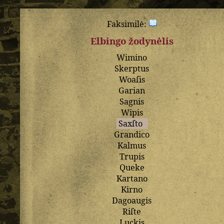
Faksimilė:
Elbingo žodynėlis
Wimino
Skerptus
Woaſis
Garian
Sagnis
Wipis
Saxſto
Grandico
Kalmus
Trupis
Queke
Kartano
Kirno
Dagoaugis
Riſte
Luckis