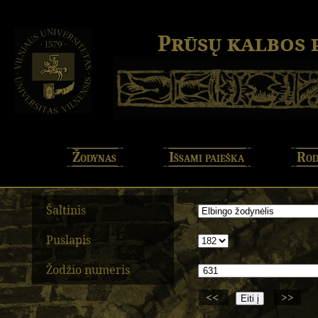
Prūsų kalbos
Žodynas
Išsami paieška
Rod
Šaltinis
Puslapis
Žodžio numeris
<<
>>