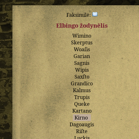
Faksimilė:
Elbingo žodynėlis
Wimino
Skerptus
Woaſis
Garian
Sagnis
Wipis
Saxſto
Grandico
Kalmus
Trupis
Queke
Kartano
Kirno
Dagoaugis
Riſte
Luckis