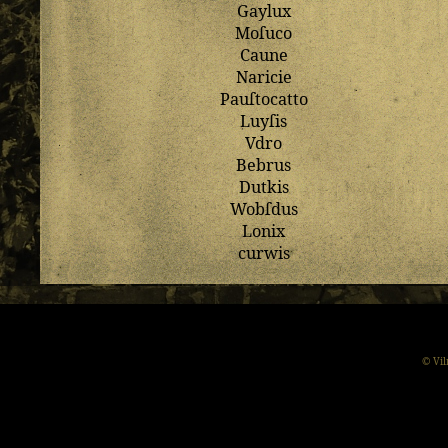
Gaylux
Moſuco
Caune
Naricie
Pauſtocatto
Luyſis
Vdro
Bebrus
Dutkis
Wobſdus
Lonix
curwis
© Vil