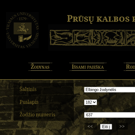
Prūsų kalbos
Žodynas
Išsami paieška
Rod
Šaltinis
Puslapis
Žodžio numeris
<<
>>