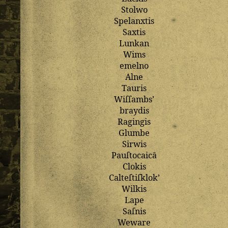
Stolwo
Spelanxtis
Saxtis
Lunkan
Wims
emelno
Alne
Tauris
Wiſſambs
’
braydis
Ragingis
Glumbe
Sirwis
Pauſtocaicȃ
Clokis
Calteſtiſklok
’
Wilkis
Lape
Saſnis
Weware