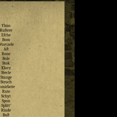
Ylmo
Ruſtere
Eſche
Bom
Wurczele
Aſt
Rone
Bole
Stok
Klocz
Stecle
Stange
Struch
omirlatte
Rute
Schyt
Spon
Splitt’
Rinde
Baſt