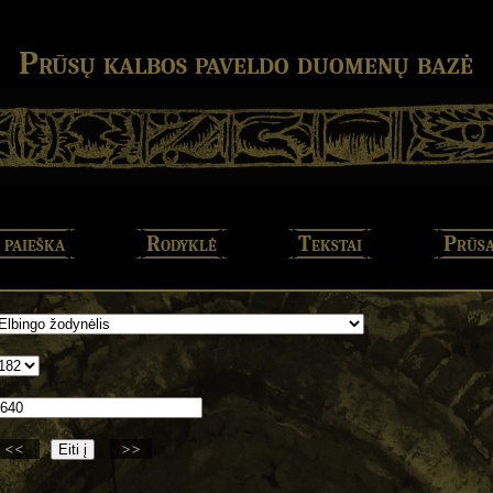
Prūsų kalbos paveldo duomenų bazė
 paieška
Rodyklė
Tekstai
Prūsa
<<
>>