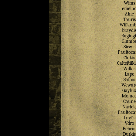
Wims
emeln
Alne
Tauris
Wiſſamb
braydi
Ragingi
Glumb
Sirwis
Pauſtocai
Clokis
Calteſtiſk
Wilkis
Lape
Saſnis
Wewar
Gaylu
Moſuc
Caune
Narici
Pauſtoca
Luyſis
Vdro
Bebru
Dutkis