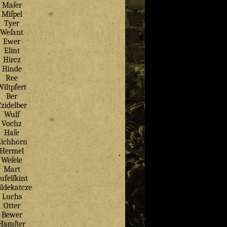
Maſer
Miſpel
Tyer
Weſant
Ewer
Elint
Hircz
Hinde
Ree
Wiltpfert
Ber
Czidelber
Wulf
Vochz
Haſe
Eichhorn
Hermel
Weſele
Mart
ufelſkint
ldekatcze
Luchs
Otter
Bewer
Hamſter