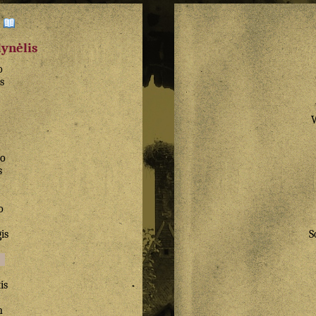
:
dynėlis
o
s
co
s
o
is
S
is
n