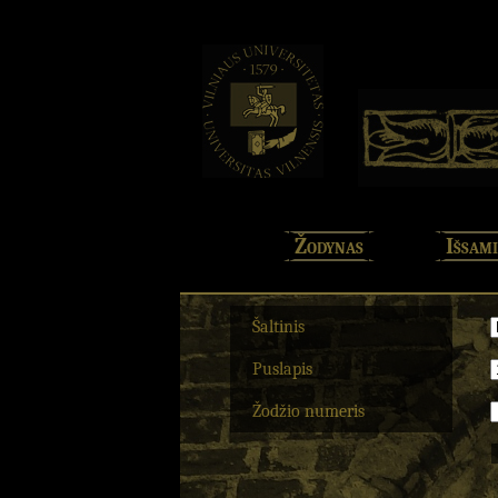
Žodynas
Išsami
Šaltinis
Puslapis
Žodžio numeris