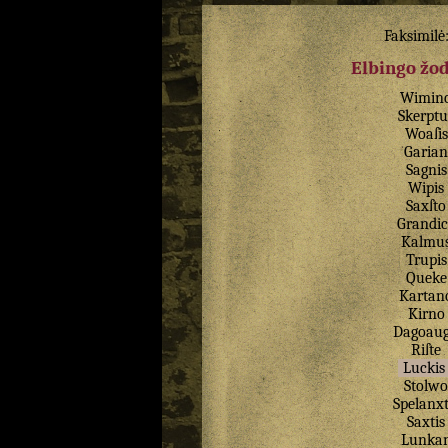
Faksimilė
Elbingo žo
Wimin
Skerptu
Woaſis
Garian
Sagnis
Wipis
Saxſto
Grandi
Kalmu
Trupis
Queke
Kartan
Kirno
Dagoaug
Riſte
Luckis
Stolwo
Spelanxt
Saxtis
Lunka