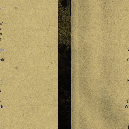
o
s
’
s
s
e
cȃ
lok
’
e
x
o
e
T
tto
Wi
s