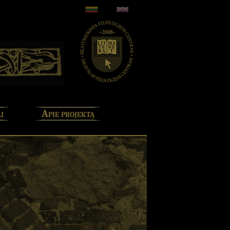
i
Apie projektą