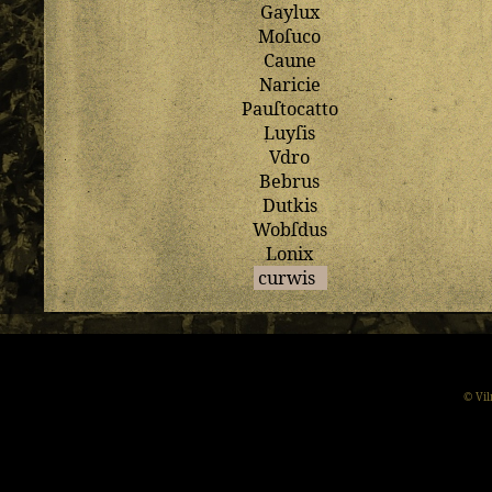
Gaylux
Moſuco
Caune
Naricie
Pauſtocatto
Luyſis
Vdro
Bebrus
Dutkis
Wobſdus
Lonix
curwis
© Vil