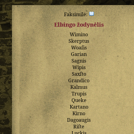
Faksimilė:
Elbingo žodynėlis
Wimino
Skerptus
Woaſis
Garian
Sagnis
Wipis
Saxſto
Grandico
Kalmus
Trupis
Queke
Kartano
Kirno
Dagoaugis
Riſte
Luckis