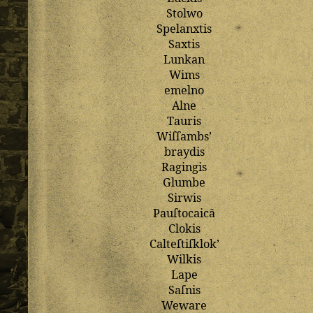
Stolwo
Spelanxtis
Saxtis
Lunkan
Wims
emelno
Alne
Tauris
Wiſſambs
’
braydis
Ragingis
Glumbe
Sirwis
Pauſtocaicȃ
Clokis
Calteſtiſklok
’
Wilkis
Lape
Saſnis
Weware