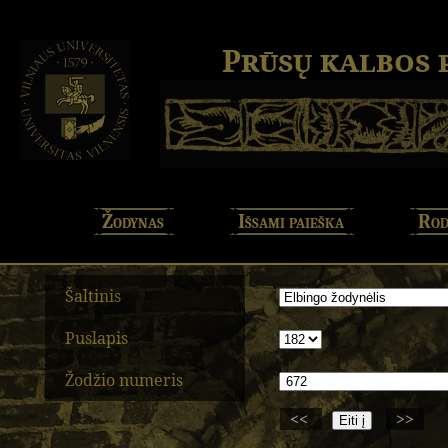
Prūsų kalbos
Žodynas
Išsami paieška
Rod
Šaltinis
Puslapis
Žodžio numeris
<<
>>