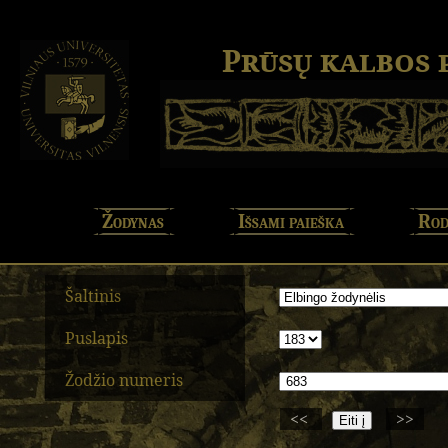
Prūsų kalbos
Žodynas
Išsami paieška
Rod
Šaltinis
Puslapis
Žodžio numeris
<<
>>