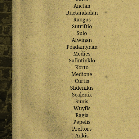
Anctan
Ructandadan
Raugus
Sutriſtio
Sulo
Aſwinan
Poadamynan
Medies
Saſintinklo
Korto
Medione
Curtis
Slidenikis
Scalenix
Sunis
Wuyſis
Ragis
Pepelis
Preſtors
Aukis