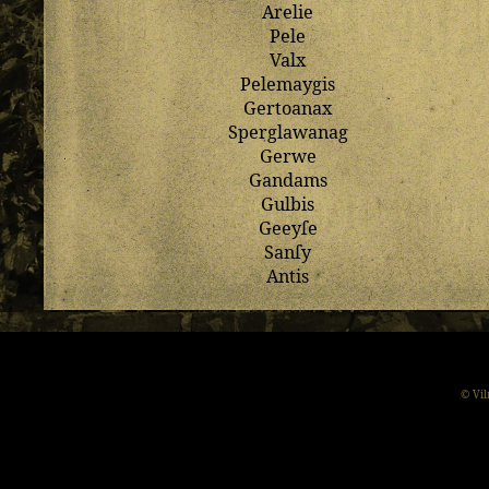
Arelie
Pele
Valx
Pelemaygis
Gertoanax
Sperglawanag
Gerwe
Gandams
Gulbis
Geeyſe
Sanſy
Antis
© Vil