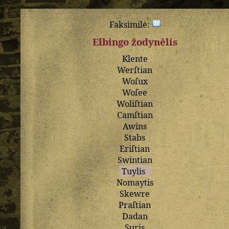
Faksimilė:
Elbingo žodynėlis
Klente
Werſtian
Woſux
Woſee
Woliſtian
Camſtian
Awins
Stabs
Eriſtian
Swintian
Tuylis
Nomaytis
Skewre
Praſtian
Dadan
Suris