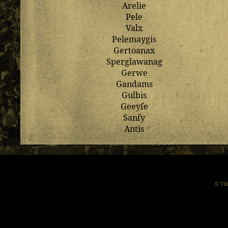
Arelie
Pele
Valx
Pelemaygis
Gertoanax
Sperglawanag
Gerwe
Gandams
Gulbis
Geeyſe
Sanſy
Antis
© Vil