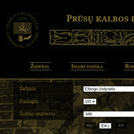
Prūsų kalbos
Žodynas
Išsami paieška
Rod
Šaltinis
Puslapis
Žodžio numeris
<<
>>