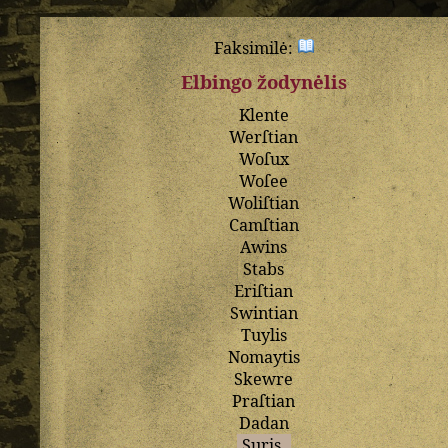
Faksimilė:
Elbingo žodynėlis
Klente
Werſtian
Woſux
Woſee
Woliſtian
Camſtian
Awins
Stabs
Eriſtian
Swintian
Tuylis
Nomaytis
Skewre
Praſtian
Dadan
Suris