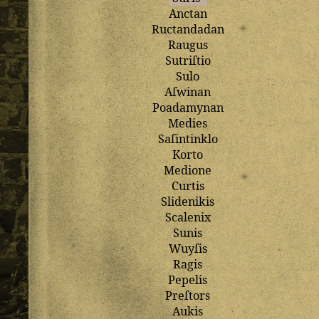
Anctan
Ructandadan
Raugus
Sutriſtio
Sulo
Aſwinan
Poadamynan
Medies
Saſintinklo
Korto
Medione
Curtis
Slidenikis
Scalenix
Sunis
Wuyſis
Ragis
Pepelis
Preſtors
Aukis