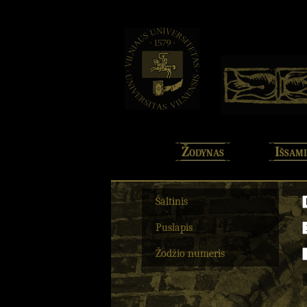
Žodynas
Išsami
Šaltinis
Puslapis
Žodžio numeris