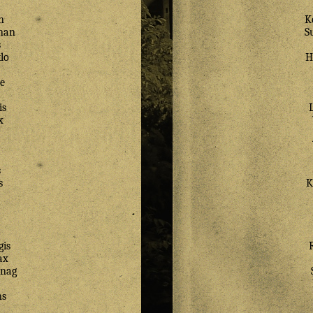
n
K
nan
S
s
klo
H
e
is
x
s
s
K
is
ax
anag
s