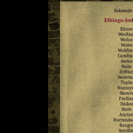
Faksimilė
Elbingo žo
Klente
Werſtia
Woſux
Woſee
Woliſti
Camſti
Awins
Stabs
Eriſtia
Swintia
Tuylis
Nomayt
Skewr
Praſtia
Dadan
Suris
Ancta
Ructanda
Raugu
Sutriſti