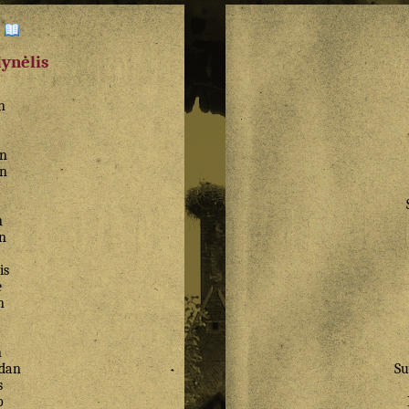
:
dynėlis
n
an
an
n
n
is
e
n
n
dan
Su
s
o