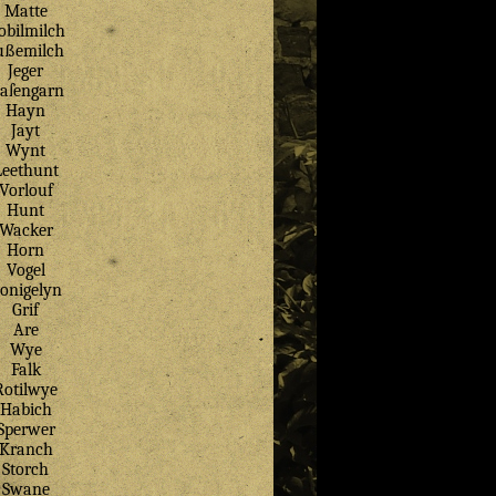
Matte
obilmilch
ußemilch
Jeger
aſengarn
Hayn
Jayt
Wynt
Leethunt
Vorlouf
Hunt
Wacker
Horn
Vogel
onigelyn
Grif
Are
Wye
Falk
Rotilwye
Habich
Sperwer
Kranch
Storch
Swane