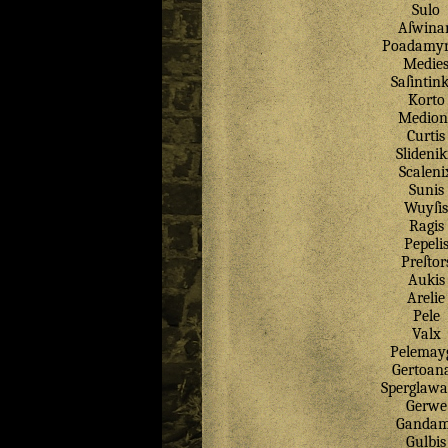
Sulo
Aſwina
Poadamy
Medie
Saſintin
Korto
Medion
Curtis
Slidenik
Scaleni
Sunis
Wuyſis
Ragis
Pepeli
Preſtor
Aukis
Arelie
Pele
Valx
Pelemayg
Gertoan
Sperglaw
Gerwe
Gandam
Gulbis