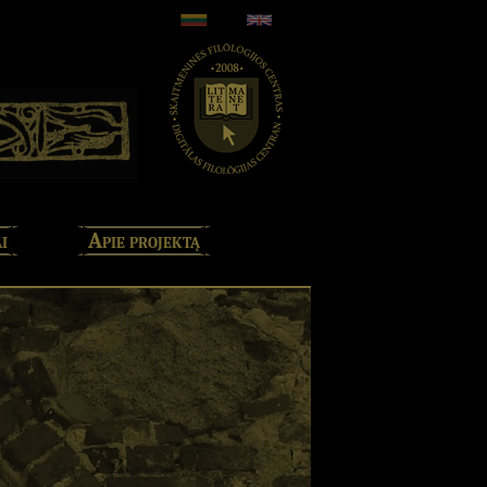
i
Apie projektą