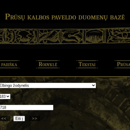
Prūsų kalbos paveldo duomenų bazė
 paieška
Rodyklė
Tekstai
Prūsa
<<
>>