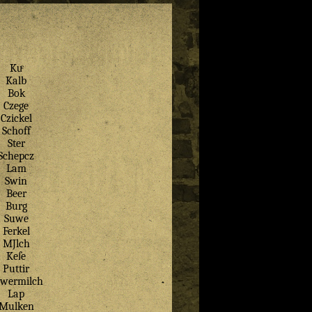
Kuͤ
Kalb
Bok
Czege
Czickel
Schoff
Ster
Schepcz
Lam
Swin
Beer
Burg
Suwe
Ferkel
MJlch
Keſe
Puttir
wermilch
Lap
Mulken