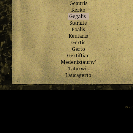
Geauris
Kerko
Gegalis
Stamite
Poalis
Keutaris
Gertis
Gerto
Gertiſtian
Medenixtaurw
’
Tatarwis
Laucagerto
© Vil