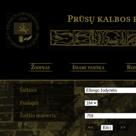
Prūsų kalbos
Žodynas
Išsami paieška
Rod
Šaltinis
Puslapis
Žodžio numeris
<<
>>