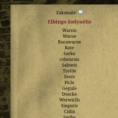
Faksimilė:
Elbingo žodynėlis
Warnis
Warne
Bucawarne
Kote
Sarke
colwarnis
Salowis
Treſde
Seeſe
Picle
Geguſe
Doacke
Werwirſis
Singuris
Czilix
Swibe