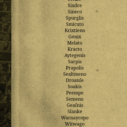
Sixdre
Sineco
Spurglis
Smicuto
Krixtieno
Genix
Melato
Kracto
Aytegenis
Sarpis
Prapolis
Sealtmeno
Droanſe
Soakis
Peempe
Semeno
Geaſnis
Slanke
Warnaycopo
Witwago