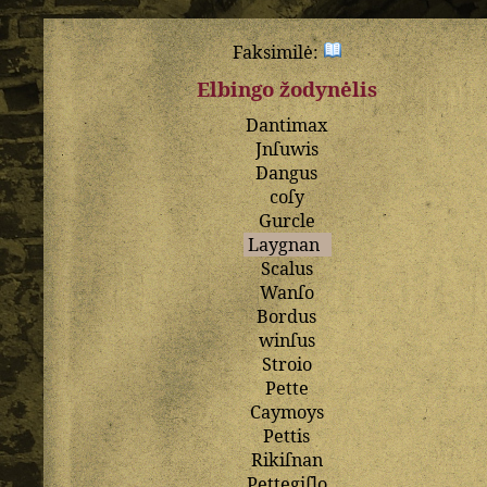
Faksimilė:
Elbingo žodynėlis
Dantimax
Jnſuwis
Dangus
coſy
Gurcle
Laygnan
Scalus
Wanſo
Bordus
winſus
Stroio
Pette
Caymoys
Pettis
Rikiſnan
Pettegiſlo