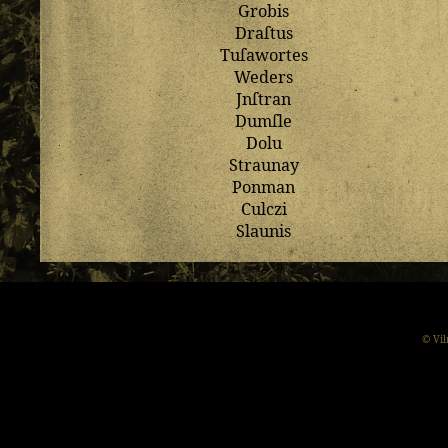
Grobis
Draſtus
Tuſawortes
Weders
Jnſtran
Dumſle
Dolu
Straunay
Ponman
Culczi
Slaunis
© Vil