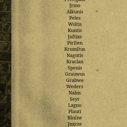
Jrmo
Alkunis
Peles
Woltis
Kuntis
Jnſtixs
Pirſten
Krumſtus
Nagutis
Kraclan
Spenis
Grauwus
Grabwe
Weders
Nabis
Seyr
Lagno
Plauti
Bluſne
Jnxcze