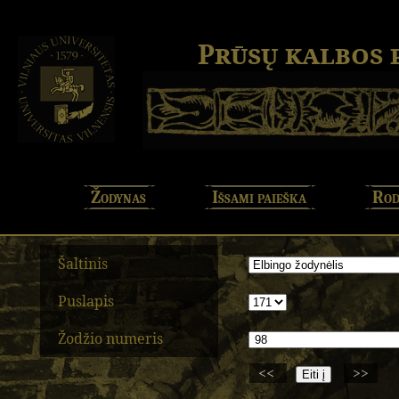
Prūsų kalbos
Žodynas
Išsami paieška
Rod
Šaltinis
Puslapis
Žodžio numeris
<<
>>