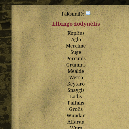
Faksimilė:
Elbingo žodynėlis
Kupſins
Aglo
Mercline
Suge
Percunis
Grumins
Mealde
Wetro
Keytaro
Snaygis
Ladis
Paſſalis
Groſis
Wundan
Aſſaran
Wurs