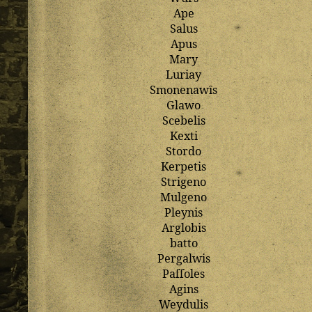
Ape
Salus
Apus
Mary
Luriay
Smonenawȋs
Glawo
Scebelis
Kexti
Stordo
Kerpetis
Strigeno
Mulgeno
Pleynis
Arglobis
batto
Pergalwis
Paſſoles
Agins
Weydulis