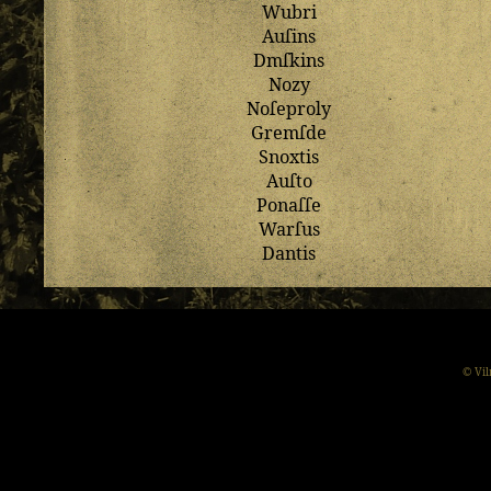
Wubri
Auſins
Dmſkins
Nozy
Noſeproly
Gremſde
Snoxtis
Auſto
Ponaſſe
Warſus
Dantis
© Vil