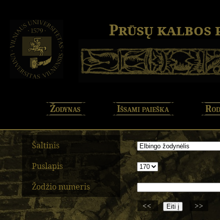
Prūsų kalbos
Žodynas
Išsami paieška
Rod
Šaltinis
Puslapis
Žodžio numeris
<<
>>