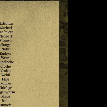
Haſelhun
Wachtel
acſtelcze
Yſenbart
Pfouwe
Slange
Notir
Eudexe
Werre
lintſleche
Crothe
Vroſch
Webil
Flige
Mucke
Hȗtflige
egenworm
Made
Bene
Hȗmele