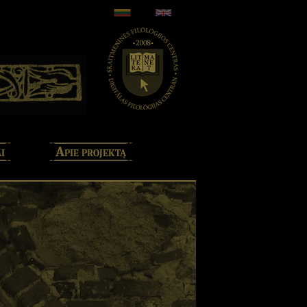
i
Apie projektą