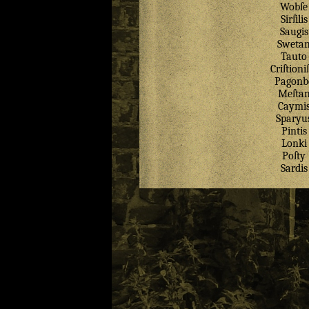
Wobſe
Sirſilis
Saugis
Sweta
Tauto
Criſtioni
Pagonb
Meſta
Caymi
Sparyu
Pintis
Lonki
Poſty
Sardis