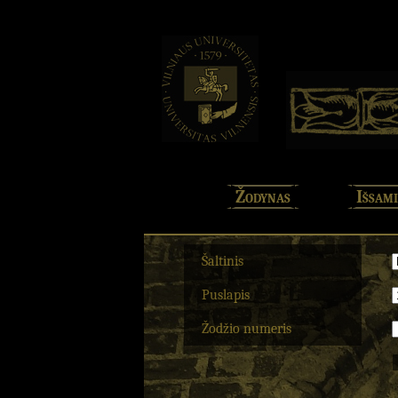
Žodynas
Išsami
Šaltinis
Puslapis
Žodžio numeris