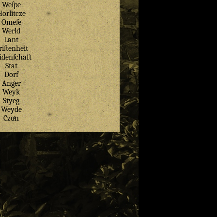
Weſpe
Horlitcze
Omeſe
Werld
Lant
riſtenheit
idenſchaft
Stat
Dorf
Anger
Weyk
Styeg
Weyde
Czuͤn