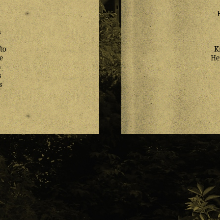
n
ſto
K
e
He
n
s
s