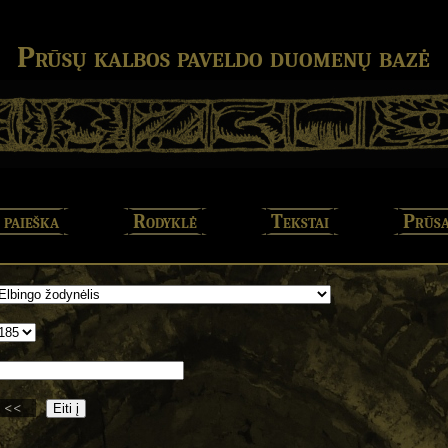
Prūsų kalbos paveldo duomenų bazė
 paieška
Rodyklė
Tekstai
Prūsa
<<