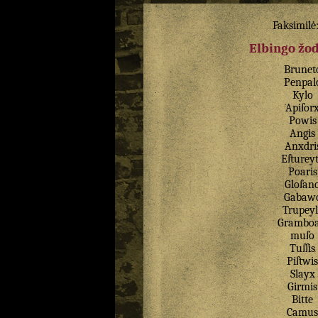
Faksimilė
Elbingo žo
Brunet
Penpal
Kylo
Apiſor
Powis
Angis
Anxdri
Eſturey
Poaris
Gloſan
Gabaw
Trupeyl
Gramboa
muſo
Tuſſis
Piſtwis
Slayx
Girmis
Bitte
Camus