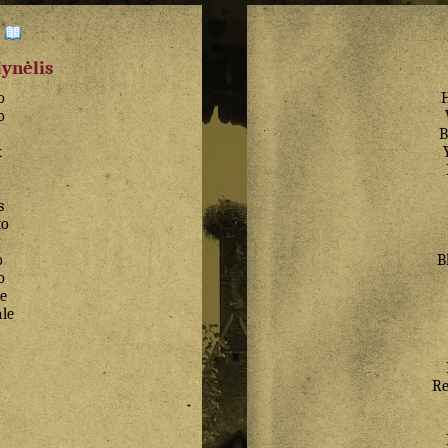
:
dynėlis
o
o
B
x
s
to
o
B
o
e
le
R