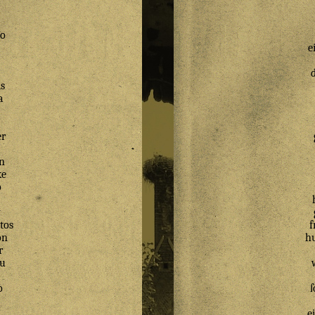
lo
e
s
a
er
a
n
ke
o
y
tos
on
h
r
u
o
ſ
e