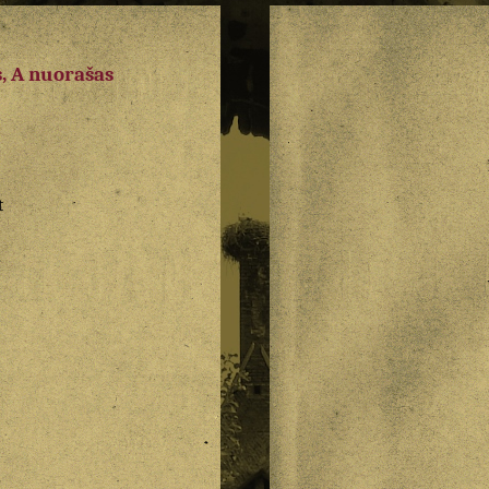
, A nuorašas
a
t
a
o