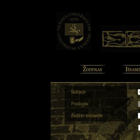
Žodynas
Išsami
Šaltinis
Puslapis
Žodžio numeris