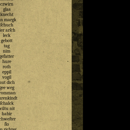
czwirn
glas
knecht
in margk
ſchuch
der arſch
leck
gebott
tag
nim
gefatter
hure
roth
eppil
vogil
hut dich
gee weg
fromman
urenkindt
ſchalck
wiltu nit
habir
chweſter
ſlo
in richter