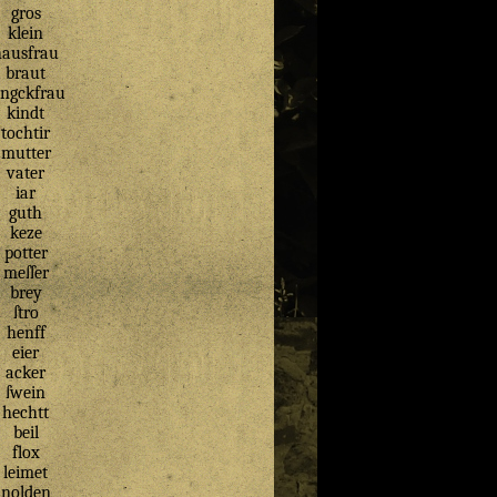
gros
klein
hausfrau
braut
ungckfrau
kindt
tochtir
mutter
vater
iar
guth
keze
potter
meſſer
brey
ſtro
henff
eier
acker
ſwein
hechtt
beil
flox
leimet
nolden