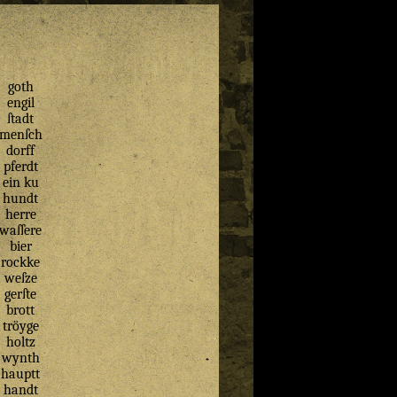
goth
engil
ſtadt
menſch
dorff
pferdt
ein ku
hundt
herre
waſſere
bier
rockke
weſze
gerſte
brott
tröyge
holtz
wynth
hauptt
handt