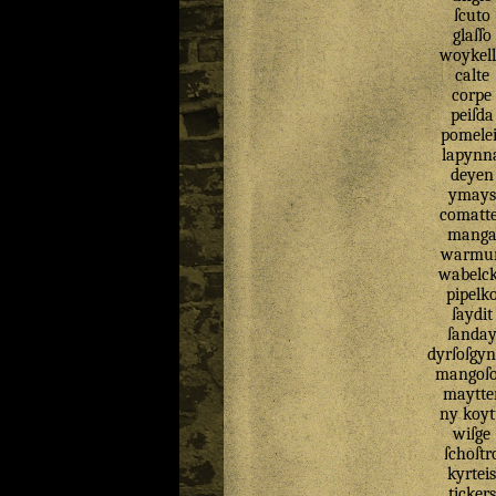
ſcuto
glaſſo
woykel
calte
corpe
peiſda
pomelei
lapynn
deyen
ymays
comatt
mang
warmu
wabelc
pipelk
ſaydit
ſanda
dyrſoſgyn
mangoſ
maytte
ny
koyt
wiſge
ſchoſtr
kyrteis
tickers