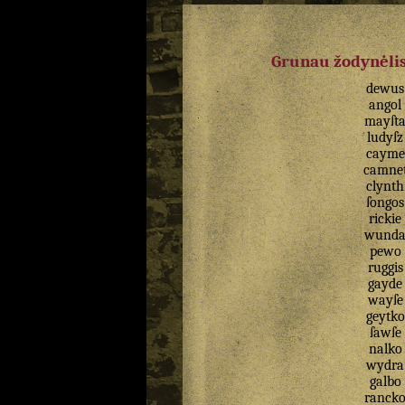
Grunau žodynėlis
dewus
angol
mayſt
ludyſz
cayme
camne
clynth
ſongos
rickie
wund
pewo
ruggis
gayde
wayſe
geytko
ſawſe
nalko
wydra
galbo
ranck