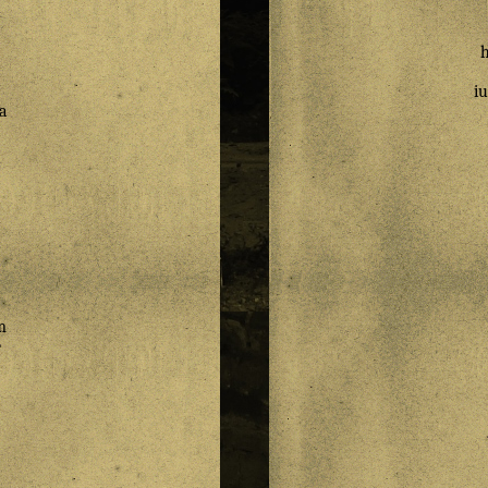
a
i
a
m
e
a