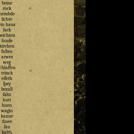
beine
rock
hembde
lichte
ein haus
ſack
beichten
ſunde
kirchen
faſten
arwes
weg
ſchlaffen
trinck
eſſeth
ſpey
bezall
ſaltz
hutt
huen
wagin
kanne
ßnee
ſau
kalth