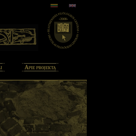
i
Apie projektą