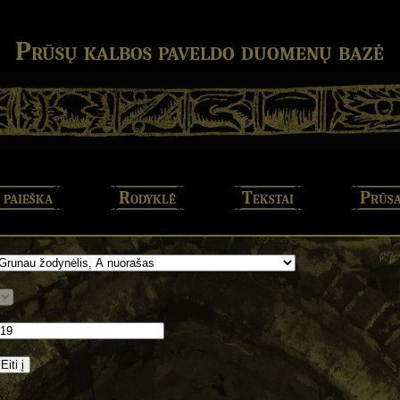
Prūsų kalbos paveldo duomenų bazė
 paieška
Rodyklė
Tekstai
Prūsa