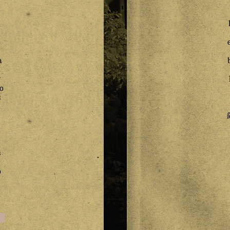
a
y
o
s
s
o