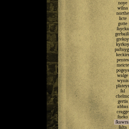
noye
wilna
northe
licte
gotte
ſaycka
gerbaiſ
grekoy
kyrko
paſtnyg
keckir
pentes
meicte
pogeys
walge
wynis
platey
ſal
chelm
gertis
abbas
cragge
ſneko
ſkawra
ſalta