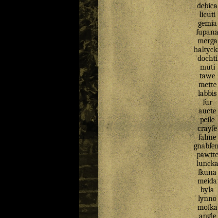
debica
licuti
gemia
ſupan
merga
haltyck
dochti
muti
tawe
mette
labbis
ſur
aucte
peile
crayſe
ſalme
gnabſe
pawtt
lunck
ſkuna
meida
byla
lynno
moſka
angle