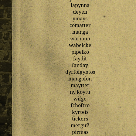
lapynna
deyen
ymays
comatter
manga
warmun
wabelcke
pipelko
ſaydit
ſanday
dyrſoſgyntos
mangoſon
maytter
ny
koytu
wiſge
ſchoſtro
kyrteis
tickers
merguß
pirmas