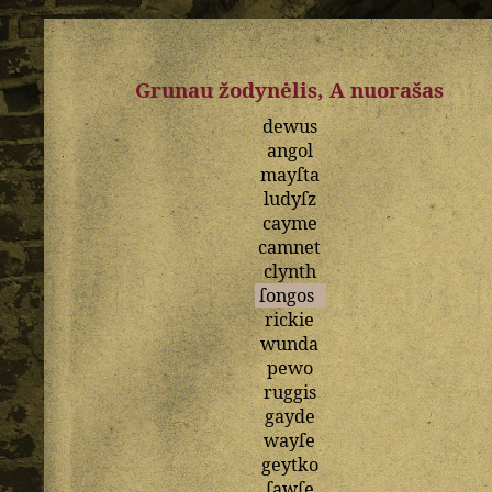
Grunau žodynėlis, A nuorašas
dewus
angol
mayſta
ludyſz
cayme
camnet
clynth
ſongos
rickie
wunda
pewo
ruggis
gayde
wayſe
geytko
ſawſe