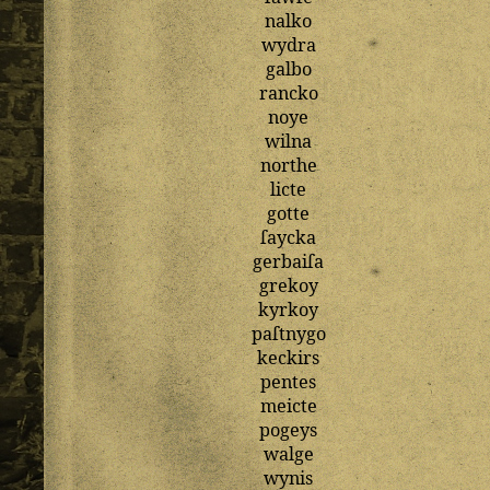
nalko
wydra
galbo
rancko
noye
wilna
northe
licte
gotte
ſaycka
gerbaiſa
grekoy
kyrkoy
paſtnygo
keckirs
pentes
meicte
pogeys
walge
wynis