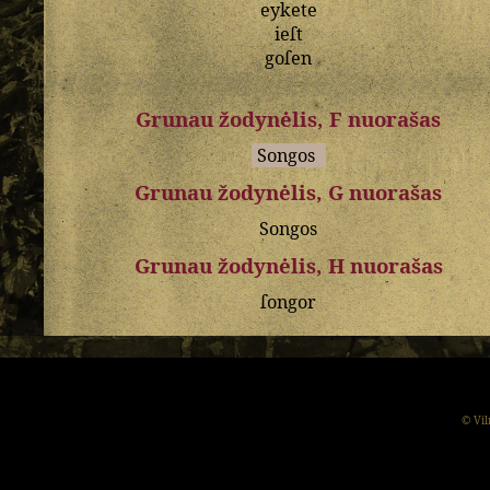
eykete
ieſt
goſen
Grunau žodynėlis, F nuorašas
Songos
Grunau žodynėlis, G nuorašas
Songos
Grunau žodynėlis, H nuorašas
ſongor
© Vil