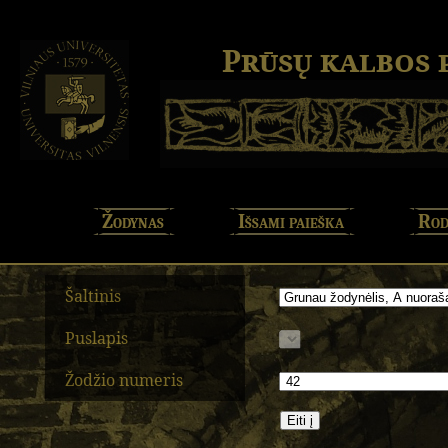
Prūsų kalbos
Žodynas
Išsami paieška
Rod
Šaltinis
Puslapis
Žodžio numeris