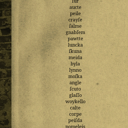
ſur
aucte
peile
crayſe
ſalme
gnabſem
pawtte
luncka
ſkuna
meida
byla
lynno
moſka
angle
ſcuto
glaſſo
woykello
calte
corpe
peiſda
pomeleis