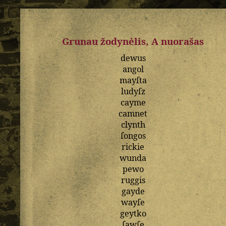
Grunau žodynėlis, A nuorašas
dewus
angol
mayſta
ludyſz
cayme
camnet
clynth
ſongos
rickie
wunda
pewo
ruggis
gayde
wayſe
geytko
ſawſe