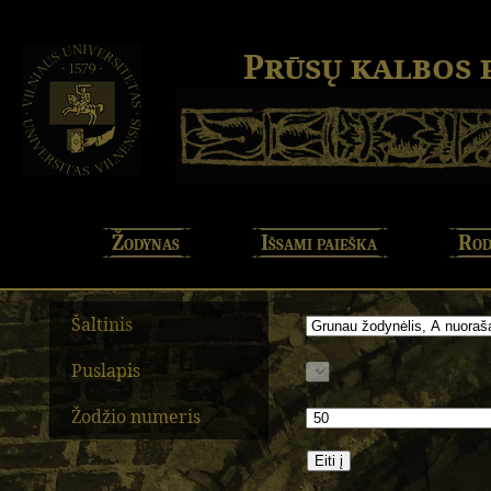
Prūsų kalbos
Žodynas
Išsami paieška
Rod
Šaltinis
Puslapis
Žodžio numeris