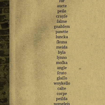
ſur
aucte
peile
crayſe
ſalme
gnabſem
pawtte
luncka
ſkuna
meida
byla
lynno
moſka
angle
ſcuto
glaſſo
woykello
calte
corpe
peiſda
pomeleis