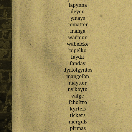
lapynna
deyen
ymays
comatter
manga
warmun
wabelcke
pipelko
ſaydit
ſanday
dyrſoſgyntos
mangoſon
maytter
ny
koytu
wiſge
ſchoſtro
kyrteis
tickers
merguß
pirmas