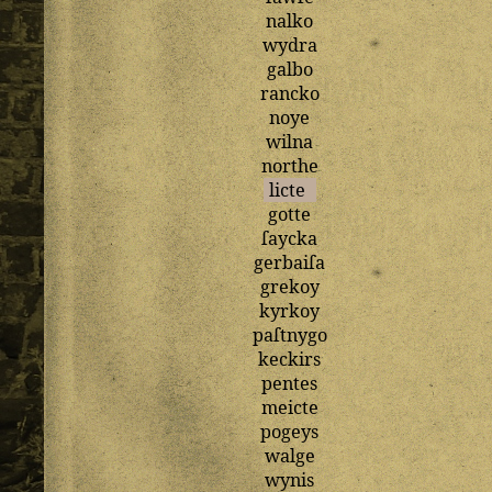
nalko
wydra
galbo
rancko
noye
wilna
northe
licte
gotte
ſaycka
gerbaiſa
grekoy
kyrkoy
paſtnygo
keckirs
pentes
meicte
pogeys
walge
wynis