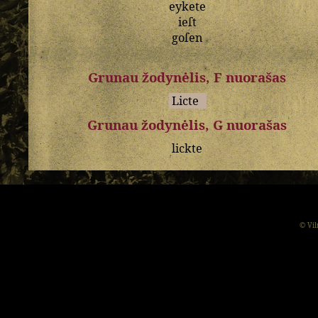
eykete
ieſt
goſen
Grunau žodynėlis, F nuorašas
Licte
Grunau žodynėlis, G nuorašas
lickte
© Vil