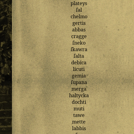
plateys
ſal
chelmo
gertis
abbas
cragge
ſneko
ſkawra
ſalta
debica
licuti
gemia
ſupana
merga
haltycka
dochti
muti
tawe
mette
labbis