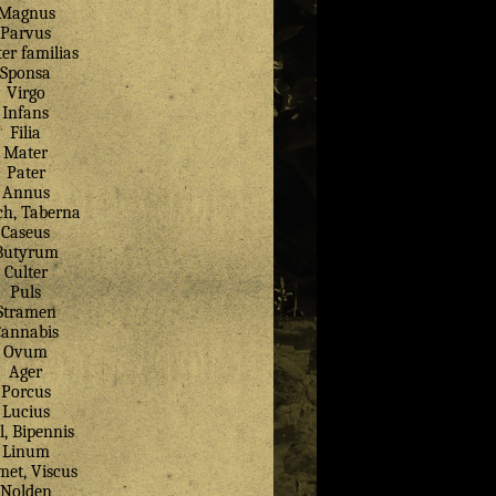
Magnus
Parvus
er familias
Sponsa
Virgo
Infans
Filia
Mater
Pater
Annus
ch, Taberna
Caseus
Butyrum
Culter
Puls
Stramen
Cannabis
Ovum
Ager
Porcus
Lucius
l, Bipennis
Linum
met, Viscus
Nolden