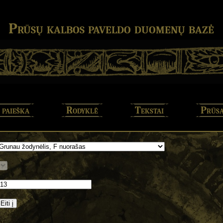
Prūsų kalbos paveldo duomenų bazė
 paieška
Rodyklė
Tekstai
Prūsa