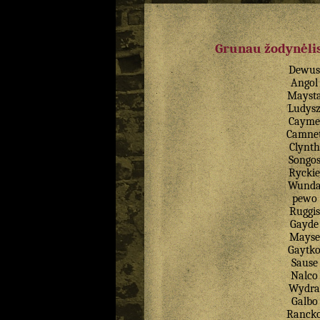
Grunau žodynėlis
Dewus
Angol
Mayst
Ludys
Cayme
Camne
Clynth
Songo
Ryckie
Wund
pewo
Ruggis
Gayde
Mayse
Gaytk
Sause
Nalco
Wydra
Galbo
Ranck