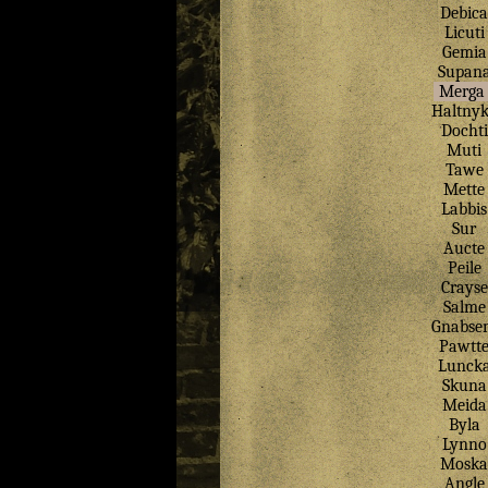
Debica
Licuti
Gemia
Supan
Merga
Haltny
Dochti
Muti
Tawe
Mette
Labbis
Sur
Aucte
Peile
Crayse
Salme
Gnabse
Pawtt
Lunck
Skuna
Meida
Byla
Lynno
Moska
Angle