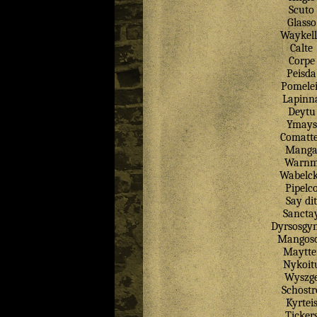
Scuto
Glasso
Waykel
Calte
Corpe
Peisda
Pomelei
Lapinn
Deytu
Ymays
Comatt
Mang
Warn
Wabelc
Pipelc
Say
dit
Sancta
Dyrsosgyn
Mangos
Maytte
Nykoit
Wyszg
Schostr
Kyrtei
Ticker