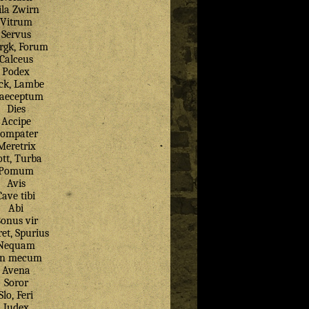
ila Zwirn
Vitrum
Servus
gk, Forum
Calceus
Podex
ck, Lambe
aeceptum
Dies
Accipe
ompater
Meretrix
tt, Turba
Pomum
Avis
Cave tibi
Abi
onus vir
et, Spurius
Nequam
in mecum
Avena
Soror
Slo, Feri
Judex