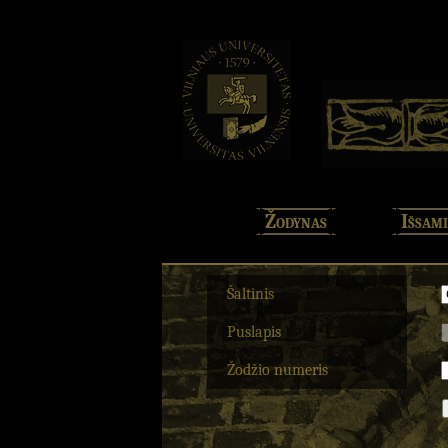
Žodynas
Išsami
Šaltinis
Puslapis
Žodžio numeris