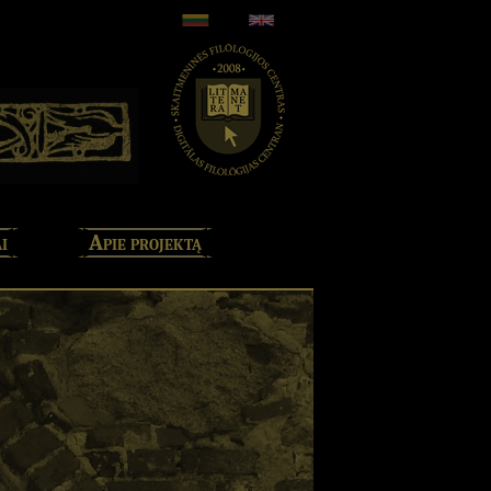
i
Apie projektą