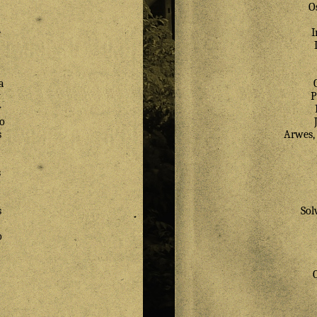
O
e
I
a
a
y
P
y
o
s
Arwes, 
s
s
Sol
o
a