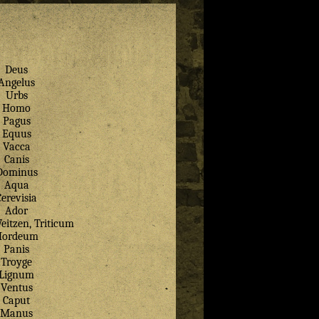
Deus
Angelus
Urbs
Homo
Pagus
Equus
Vacca
Canis
Dominus
Aqua
Cerevisia
Ador
eitzen, Triticum
Hordeum
Panis
Troyge
Lignum
Ventus
Caput
Manus