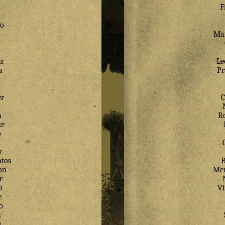
F
lo
Mar
s
Le
a
Pr
er
C
a
m
Ro
ke
o
y
tos
B
on
Mer
r
u
V
e
o
s
s