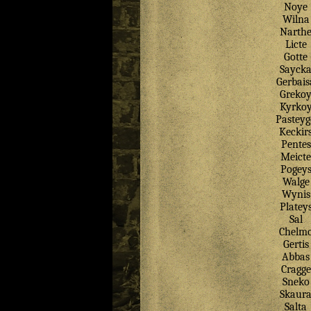
Noye
Wilna
Narth
Licte
Gotte
Sayck
Gerbais
Greko
Kyrko
Pasteyg
Keckir
Pentes
Meicte
Pogey
Walge
Wynis
Platey
Sal
Chelm
Gertis
Abbas
Cragge
Sneko
Skaur
Salta