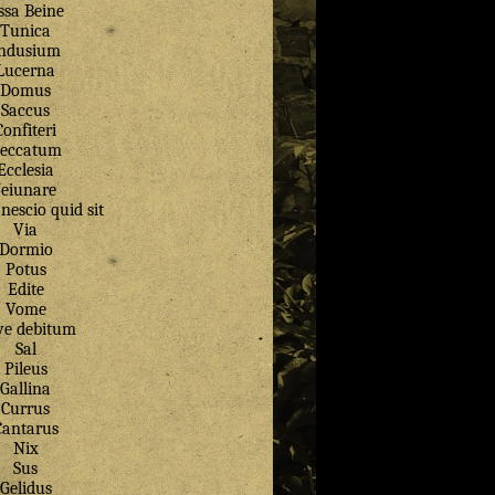
ssa Beine
Tunica
ndusium
Lucerna
Domus
Saccus
Confiteri
eccatum
Ecclesia
Jeiunare
nescio quid sit
Via
Dormio
Potus
Edite
Vome
ve debitum
Sal
Pileus
Gallina
Currus
Cantarus
Nix
Sus
Gelidus