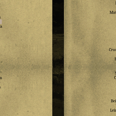
Mat
a
ka
Cru
m
e
a
Bei
Lei