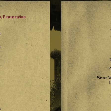
, F nuorašas
a
z
t
s
a
Wesse, W
o
o