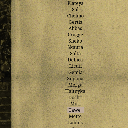
Plateys
Sal
Chelmo
Gertis
Abbas
Cragge
Sneko
Skaura
Salta
Debica
Licuti
Gemia
Supana
Merga
Haltnyka
Dochti
Muti
Tawe
Mette
Labbis