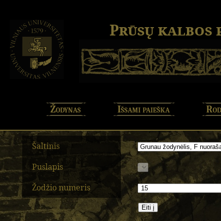
Prūsų kalbos
Žodynas
Išsami paieška
Rod
Šaltinis
Puslapis
Žodžio numeris