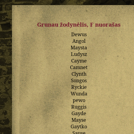
Grunau žodynėlis, F nuorašas
Dewus
Angol
Maysta
Ludysz
Cayme
Camnet
Clynth
Songos
Ryckie
Wunda
pewo
Ruggis
Gayde
Mayse
Gaytko
Sause