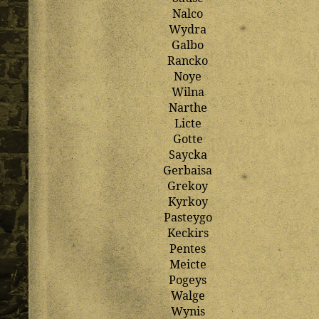
Nalco
Wydra
Galbo
Rancko
Noye
Wilna
Narthe
Licte
Gotte
Saycka
Gerbaisa
Grekoy
Kyrkoy
Pasteygo
Keckirs
Pentes
Meicte
Pogeys
Walge
Wynis