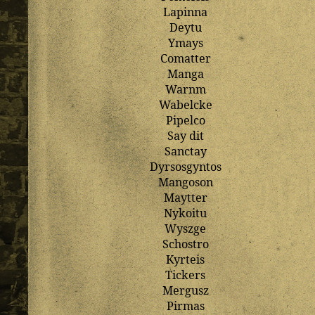
Lapinna
Deytu
Ymays
Comatter
Manga
Warnm
Wabelcke
Pipelco
Say
dit
Sanctay
Dyrsosgyntos
Mangoson
Maytter
Nykoitu
Wyszge
Schostro
Kyrteis
Tickers
Mergusz
Pirmas