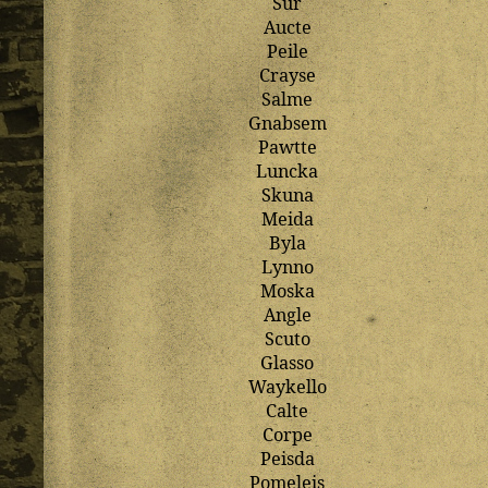
Sur
Aucte
Peile
Crayse
Salme
Gnabsem
Pawtte
Luncka
Skuna
Meida
Byla
Lynno
Moska
Angle
Scuto
Glasso
Waykello
Calte
Corpe
Peisda
Pomeleis