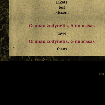
Eikete
Iest
Gosen
Grunau žodynėlis, A nuorašas
tawe
Grunau žodynėlis, G nuorašas
thaus
© Vil