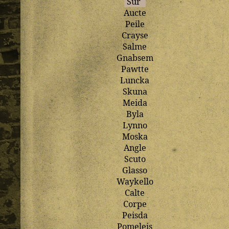
Sur
Aucte
Peile
Crayse
Salme
Gnabsem
Pawtte
Luncka
Skuna
Meida
Byla
Lynno
Moska
Angle
Scuto
Glasso
Waykello
Calte
Corpe
Peisda
Pomeleis