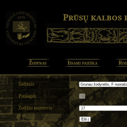
Prūsų kalbos
Žodynas
Išsami paieška
Rod
Šaltinis
Puslapis
Žodžio numeris