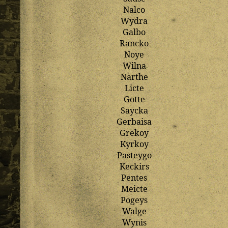
Nalco
Wydra
Galbo
Rancko
Noye
Wilna
Narthe
Licte
Gotte
Saycka
Gerbaisa
Grekoy
Kyrkoy
Pasteygo
Keckirs
Pentes
Meicte
Pogeys
Walge
Wynis