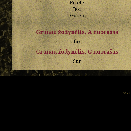
Eikete
Iest
Gosen
Grunau žodynėlis, A nuorašas
ſur
Grunau žodynėlis, G nuorašas
Sur
© Vil