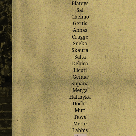
Plateys
Sal
Chelmo
Gertis
Abbas
Cragge
Sneko
Skaura
Salta
Debica
Licuti
Gemia
Supana
Merga
Haltnyka
Dochti
Muti
Tawe
Mette
Labbis