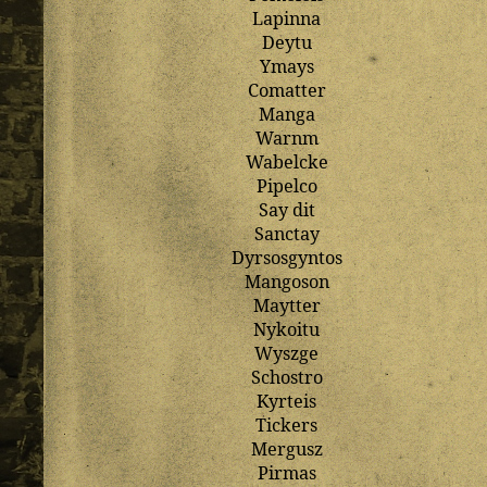
Lapinna
Deytu
Ymays
Comatter
Manga
Warnm
Wabelcke
Pipelco
Say
dit
Sanctay
Dyrsosgyntos
Mangoson
Maytter
Nykoitu
Wyszge
Schostro
Kyrteis
Tickers
Mergusz
Pirmas