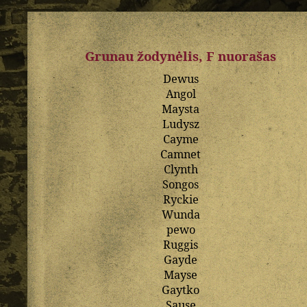
Grunau žodynėlis, F nuorašas
Dewus
Angol
Maysta
Ludysz
Cayme
Camnet
Clynth
Songos
Ryckie
Wunda
pewo
Ruggis
Gayde
Mayse
Gaytko
Sause