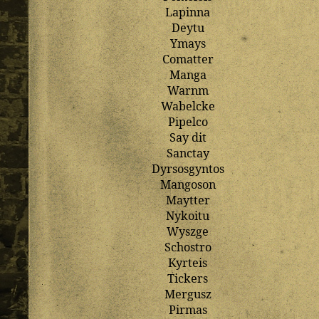
Lapinna
Deytu
Ymays
Comatter
Manga
Warnm
Wabelcke
Pipelco
Say
dit
Sanctay
Dyrsosgyntos
Mangoson
Maytter
Nykoitu
Wyszge
Schostro
Kyrteis
Tickers
Mergusz
Pirmas