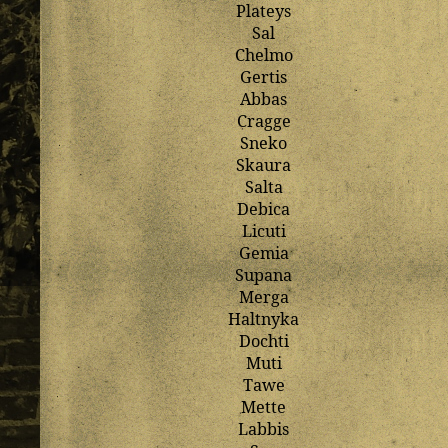
Plateys
Sal
Chelmo
Gertis
Abbas
Cragge
Sneko
Skaura
Salta
Debica
Licuti
Gemia
Supana
Merga
Haltnyka
Dochti
Muti
Tawe
Mette
Labbis