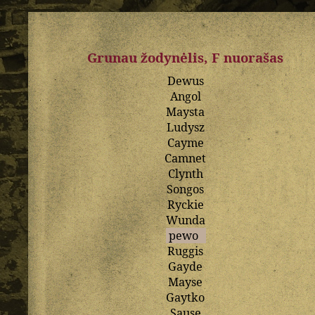
Grunau žodynėlis, F nuorašas
Dewus
Angol
Maysta
Ludysz
Cayme
Camnet
Clynth
Songos
Ryckie
Wunda
pewo
Ruggis
Gayde
Mayse
Gaytko
Sause