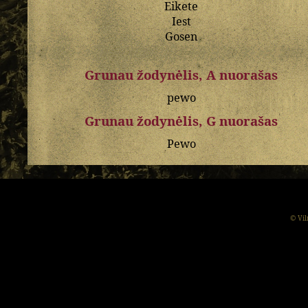
Eikete
Iest
Gosen
Grunau žodynėlis, A nuorašas
pewo
Grunau žodynėlis, G nuorašas
Pewo
© Vil