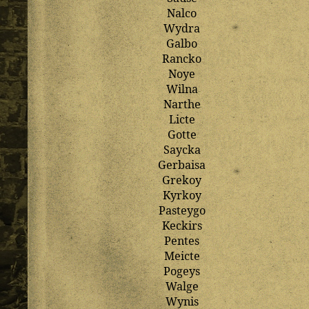
Nalco
Wydra
Galbo
Rancko
Noye
Wilna
Narthe
Licte
Gotte
Saycka
Gerbaisa
Grekoy
Kyrkoy
Pasteygo
Keckirs
Pentes
Meicte
Pogeys
Walge
Wynis