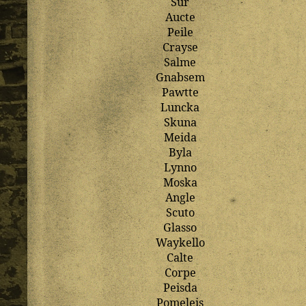
Sur
Aucte
Peile
Crayse
Salme
Gnabsem
Pawtte
Luncka
Skuna
Meida
Byla
Lynno
Moska
Angle
Scuto
Glasso
Waykello
Calte
Corpe
Peisda
Pomeleis