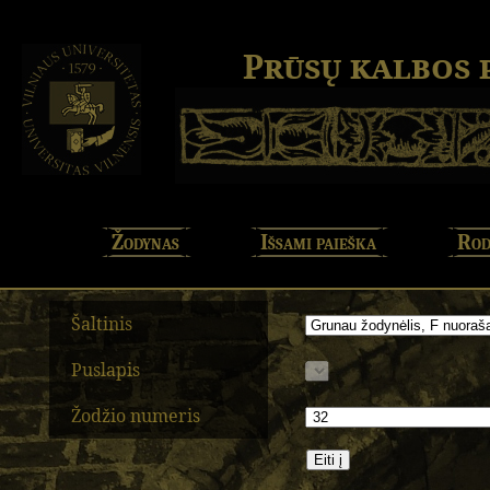
Prūsų kalbos
Žodynas
Išsami paieška
Rod
Šaltinis
Puslapis
Žodžio numeris