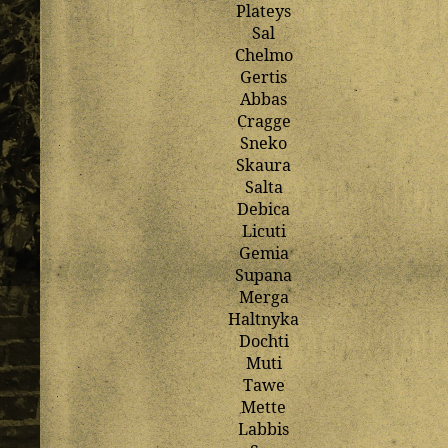
Plateys
Sal
Chelmo
Gertis
Abbas
Cragge
Sneko
Skaura
Salta
Debica
Licuti
Gemia
Supana
Merga
Haltnyka
Dochti
Muti
Tawe
Mette
Labbis