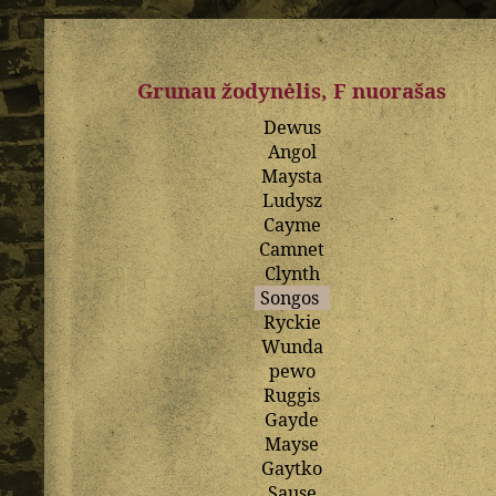
Grunau žodynėlis, F nuorašas
Dewus
Angol
Maysta
Ludysz
Cayme
Camnet
Clynth
Songos
Ryckie
Wunda
pewo
Ruggis
Gayde
Mayse
Gaytko
Sause