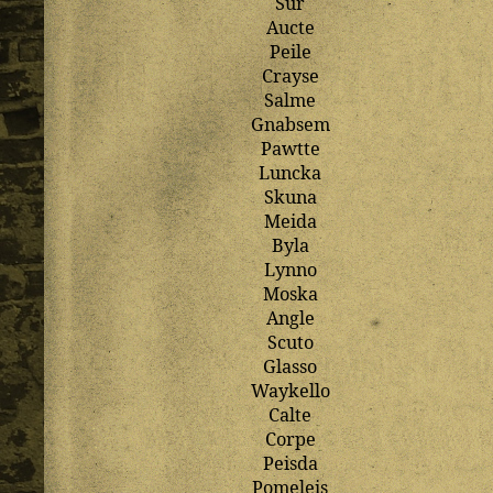
Sur
Aucte
Peile
Crayse
Salme
Gnabsem
Pawtte
Luncka
Skuna
Meida
Byla
Lynno
Moska
Angle
Scuto
Glasso
Waykello
Calte
Corpe
Peisda
Pomeleis