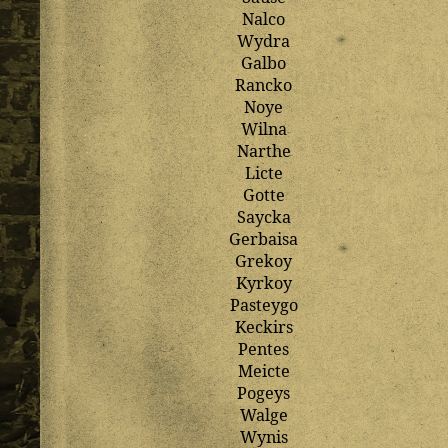
Nalco
Wydra
Galbo
Rancko
Noye
Wilna
Narthe
Licte
Gotte
Saycka
Gerbaisa
Grekoy
Kyrkoy
Pasteygo
Keckirs
Pentes
Meicte
Pogeys
Walge
Wynis