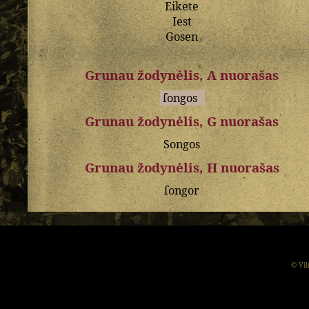
Eikete
Iest
Gosen
Grunau žodynėlis, A nuorašas
ſongos
Grunau žodynėlis, G nuorašas
Songos
Grunau žodynėlis, H nuorašas
ſongor
© Vil