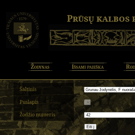
Prūsų kalbos
Žodynas
Išsami paieška
Rod
Šaltinis
Puslapis
Žodžio numeris