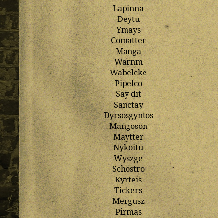
Lapinna
Deytu
Ymays
Comatter
Manga
Warnm
Wabelcke
Pipelco
Say
dit
Sanctay
Dyrsosgyntos
Mangoson
Maytter
Nykoitu
Wyszge
Schostro
Kyrteis
Tickers
Mergusz
Pirmas