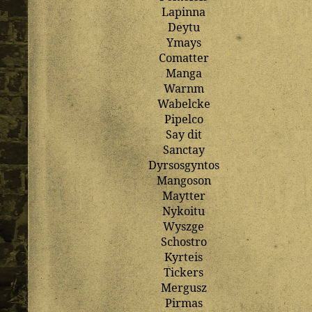
Lapinna
Deytu
Ymays
Comatter
Manga
Warnm
Wabelcke
Pipelco
Say
dit
Sanctay
Dyrsosgyntos
Mangoson
Maytter
Nykoitu
Wyszge
Schostro
Kyrteis
Tickers
Mergusz
Pirmas