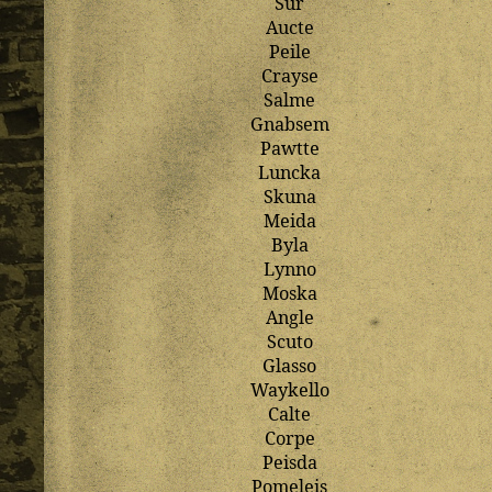
Sur
Aucte
Peile
Crayse
Salme
Gnabsem
Pawtte
Luncka
Skuna
Meida
Byla
Lynno
Moska
Angle
Scuto
Glasso
Waykello
Calte
Corpe
Peisda
Pomeleis