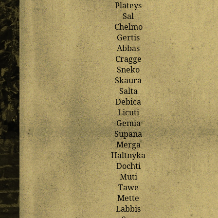
Plateys
Sal
Chelmo
Gertis
Abbas
Cragge
Sneko
Skaura
Salta
Debica
Licuti
Gemia
Supana
Merga
Haltnyka
Dochti
Muti
Tawe
Mette
Labbis