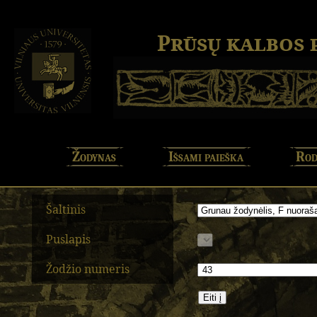
Prūsų kalbos
Žodynas
Išsami paieška
Rod
Šaltinis
Puslapis
Žodžio numeris