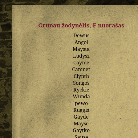
Grunau žodynėlis, F nuorašas
Dewus
Angol
Maysta
Ludysz
Cayme
Camnet
Clynth
Songos
Ryckie
Wunda
pewo
Ruggis
Gayde
Mayse
Gaytko
Sause