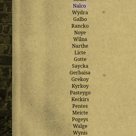
Nalco
Wydra
Galbo
Rancko
Noye
Wilna
Narthe
Licte
Gotte
Saycka
Gerbaisa
Grekoy
Kyrkoy
Pasteygo
Keckirs
Pentes
Meicte
Pogeys
Walge
Wynis