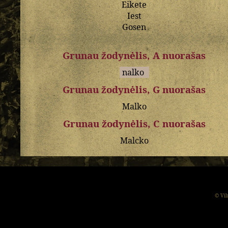
Eikete
Iest
Gosen
Grunau žodynėlis, A nuorašas
nalko
Grunau žodynėlis, G nuorašas
Malko
Grunau žodynėlis, C nuorašas
Malcko
© Vil