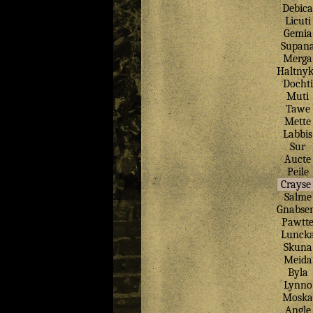
Debica
Licuti
Gemia
Supan
Merga
Haltny
Dochti
Muti
Tawe
Mette
Labbis
Sur
Aucte
Peile
Crayse
Salme
Gnabse
Pawtt
Lunck
Skuna
Meida
Byla
Lynno
Moska
Angle