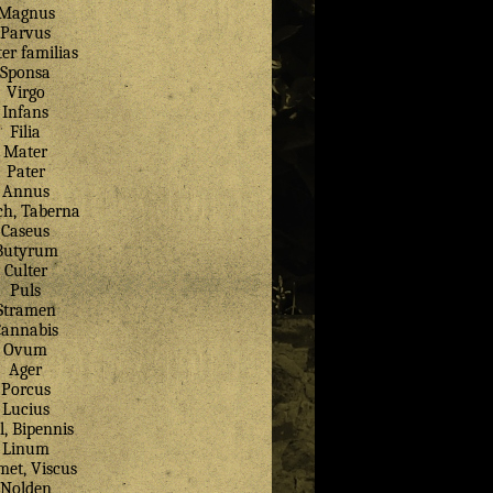
Magnus
Parvus
er familias
Sponsa
Virgo
Infans
Filia
Mater
Pater
Annus
ch, Taberna
Caseus
Butyrum
Culter
Puls
Stramen
Cannabis
Ovum
Ager
Porcus
Lucius
l, Bipennis
Linum
met, Viscus
Nolden