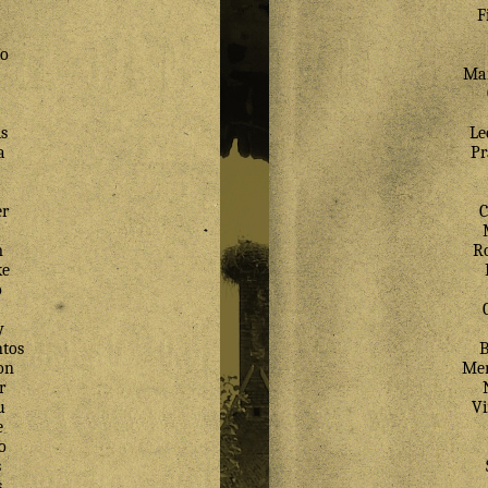
F
lo
Mar
s
Le
a
Pr
er
C
a
m
Ro
ke
o
y
tos
B
on
Mer
r
u
V
e
o
s
s