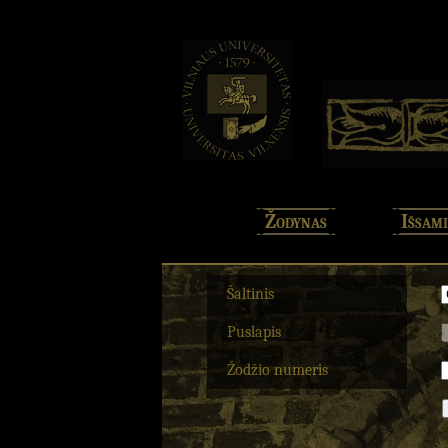
Žodynas
Išsami
Šaltinis
Puslapis
Žodžio numeris