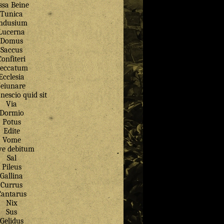
ssa Beine
Tunica
ndusium
Lucerna
Domus
Saccus
Confiteri
eccatum
Ecclesia
Jeiunare
nescio quid sit
Via
Dormio
Potus
Edite
Vome
ve debitum
Sal
Pileus
Gallina
Currus
Cantarus
Nix
Sus
Gelidus