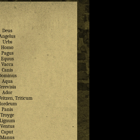
Deus
Angelus
Urbs
Homo
Pagus
Equus
Vacca
Canis
Dominus
Aqua
Cerevisia
Ador
eitzen, Triticum
Hordeum
Panis
Troyge
Lignum
Ventus
Caput
Manus