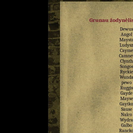
Grunau žodynėlis
Dewus
Angol
Mayst
Ludys
Cayme
Camne
Clynth
Songo
Ryckie
Wund
pewo
Ruggis
Gayde
Mayse
Gaytk
Sause
Nalco
Wydra
Galbo
Ranck