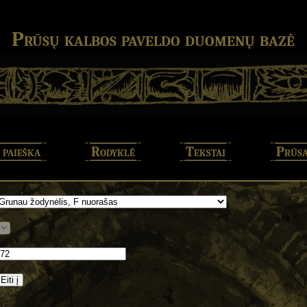
Prūsų kalbos paveldo duomenų bazė
 paieška
Rodyklė
Tekstai
Prūsa