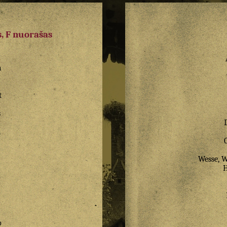
, F nuorašas
a
z
t
s
a
Wesse, W
o
o