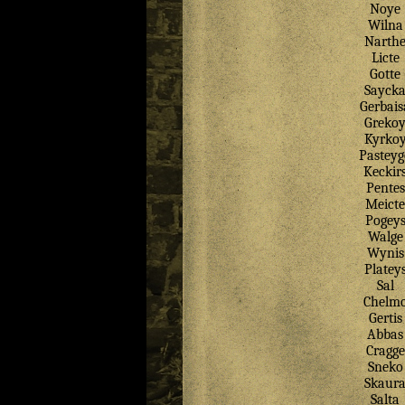
Noye
Wilna
Narth
Licte
Gotte
Sayck
Gerbais
Greko
Kyrko
Pasteyg
Keckir
Pentes
Meicte
Pogey
Walge
Wynis
Platey
Sal
Chelm
Gertis
Abbas
Cragge
Sneko
Skaur
Salta