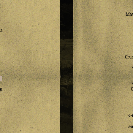
Mat
a
ka
Cru
m
e
a
Bei
Lei