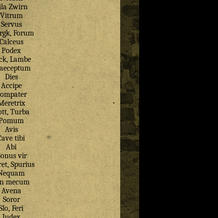
ila Zwirn
Vitrum
Servus
gk, Forum
Calceus
Podex
ck, Lambe
aeceptum
Dies
Accipe
ompater
Meretrix
tt, Turba
Pomum
Avis
Cave tibi
Abi
onus vir
et, Spurius
Nequam
in mecum
Avena
Soror
Slo, Feri
Judex