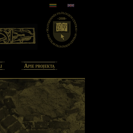
i
Apie projektą