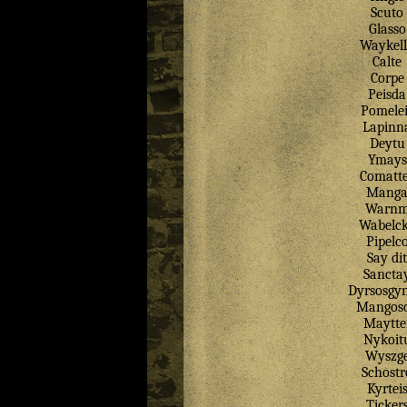
Scuto
Glasso
Waykel
Calte
Corpe
Peisda
Pomelei
Lapinn
Deytu
Ymays
Comatt
Mang
Warn
Wabelc
Pipelc
Say
dit
Sancta
Dyrsosgyn
Mangos
Maytte
Nykoit
Wyszg
Schostr
Kyrtei
Ticker