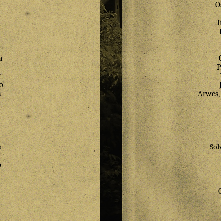
O
e
I
a
a
y
P
y
o
s
Arwes, 
s
s
Sol
o
a