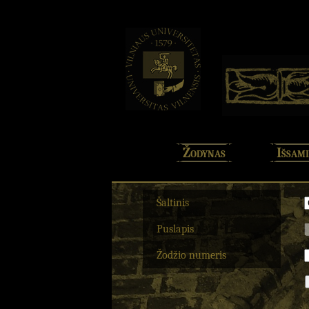
Žodynas
Išsami
Šaltinis
Puslapis
Žodžio numeris