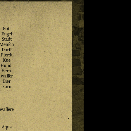
Gott
Engel
Stadt
Menſch
Dorff
Pferdt
Kue
Hundt
Herre
waſſer
Bier
korn
waſſere
Aqua