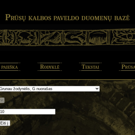
Prūsų kalbos paveldo duomenų bazė
 paieška
Rodyklė
Tekstai
Prūsa