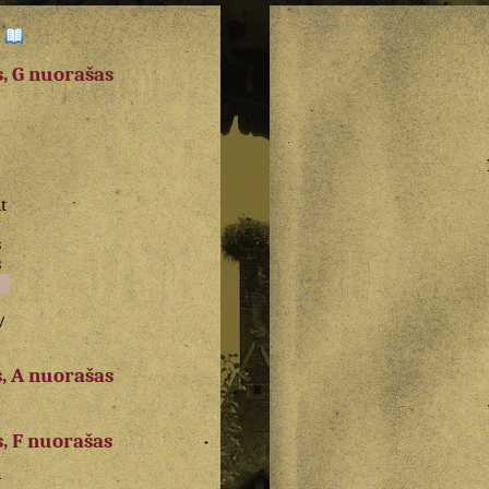
:
, G nuorašas
t
s
s
/
, A nuorašas
a
, F nuorašas
a