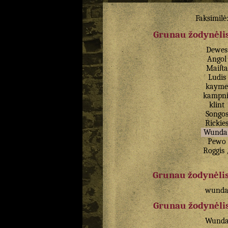
Faksimilė
Grunau žodynėlis
Dewes
Angol
Maiſta
Ludis
kayme
kampni
klint
Songo
Rickie
Wunda
Pewo
Roggis
Grunau žodynėlis
wund
Grunau žodynėlis
Wund