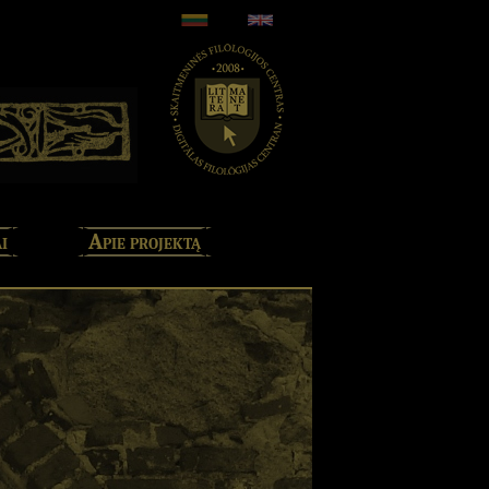
i
Apie projektą