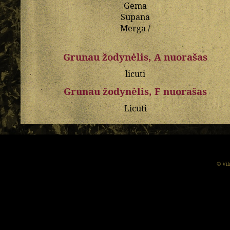
Gema
Supana
Merga
/
Grunau žodynėlis, A nuorašas
licuti
Grunau žodynėlis, F nuorašas
Licuti
© Vil