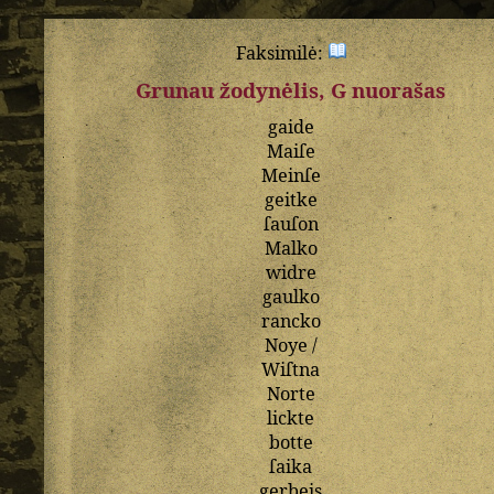
Faksimilė:
Grunau žodynėlis, G nuorašas
gaide
Maiſe
Meinſe
geitke
ſauſon
Malko
widre
gaulko
rancko
Noye
/
Wiſtna
Norte
lickte
botte
ſaika
gerbeis