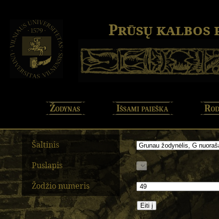
Prūsų kalbos
Žodynas
Išsami paieška
Rod
Šaltinis
Puslapis
Žodžio numeris