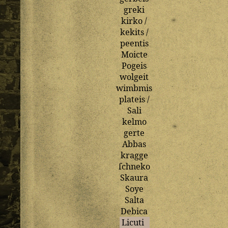
greki
kirko
/
kekits
/
peentis
Moicte
Pogeis
wolgeit
wimbmis
plateis
/
Sali
kelmo
gerte
Abbas
kragge
ſchneko
Skaura
Soye
Salta
Debica
Licuti