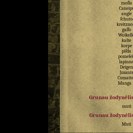
moſla
Caneip
augle
ſchuto
kreitzno
gaſſo
Woikell
kalte
korpe
piſda
pomelei
lapinn
Deigen
Jmant
Comatt
Manga
Grunau žodynėlis
muti
Grunau žodynėlis
Muti