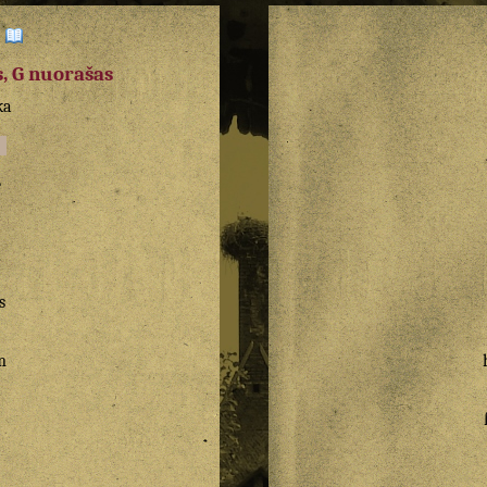
:
, G nuorašas
ka
e
s
m
a