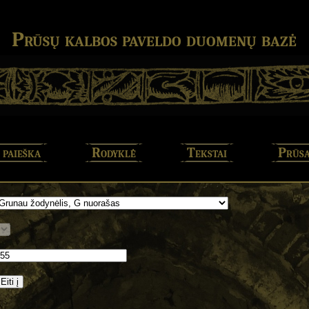
Prūsų kalbos paveldo duomenų bazė
 paieška
Rodyklė
Tekstai
Prūsa