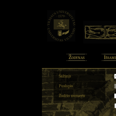
Žodynas
Išsami
Šaltinis
Puslapis
Žodžio numeris