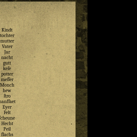
Kindt
tochter
mutter
Vater
Jar
nacht
gutt
keſe
potter
meſſer
Monch
hew
ſtro
hanfſaet
Eyer
Felt
ſcheune
Hecht
Peil
flachs