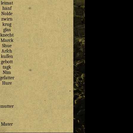
leimat
hanf
Nolde
zwirn
krug
glas
knecht
Marck
Shue
Arſch
kuſſen
gebott
tagk
Nim
gefatter
Hure
mutter
Mater