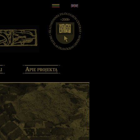
i
Apie projektą