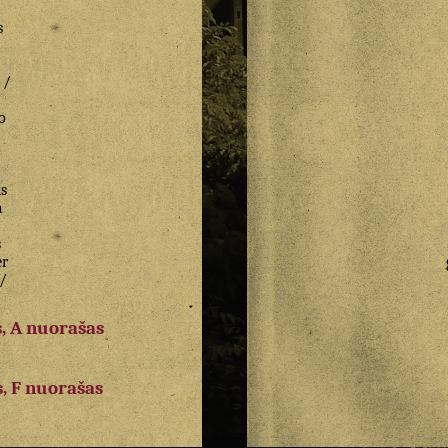
s
/
o
s
a
s
er
/
, A nuorašas
, F nuorašas