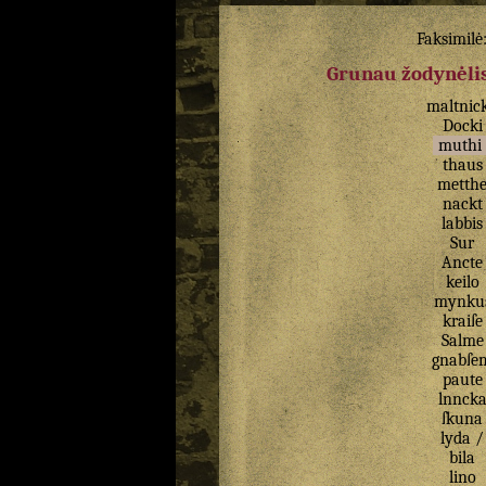
Faksimilė
Grunau žodynėlis
maltnic
Docki
muthi
thaus
metth
nackt
labbis
Sur
Ancte
keilo
mynku
kraiſe
Salme
gnabſe
paute
lnnck
ſkuna
lyda
/
bila
lino