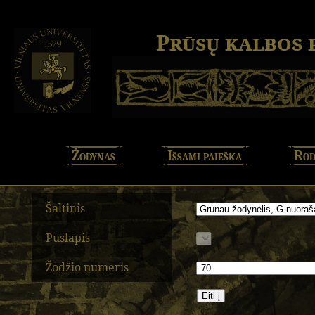
Prūsų kalbos
Žodynas
Išsami paieška
Rod
Šaltinis
Puslapis
Žodžio numeris