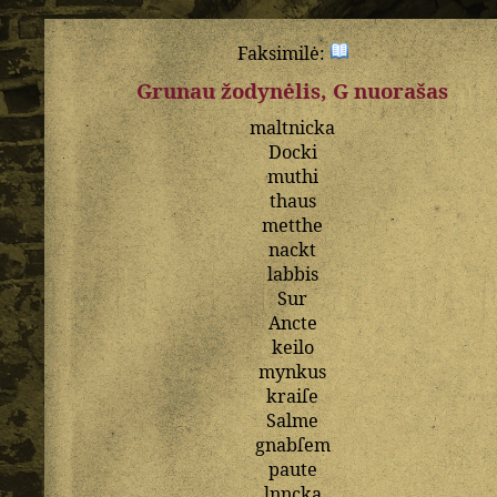
Faksimilė:
Grunau žodynėlis, G nuorašas
maltnicka
Docki
muthi
thaus
metthe
nackt
labbis
Sur
Ancte
keilo
mynkus
kraiſe
Salme
gnabſem
paute
lnncka