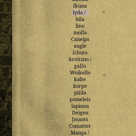
ſkuna
lyda
/
bila
lino
moſla
Caneips
augle
ſchuto
kreitzno
/
gaſſo
Woikello
kalte
korpe
piſda
pomeleis
lapinna
Deigen
Jmants
Comatter
Manga
/