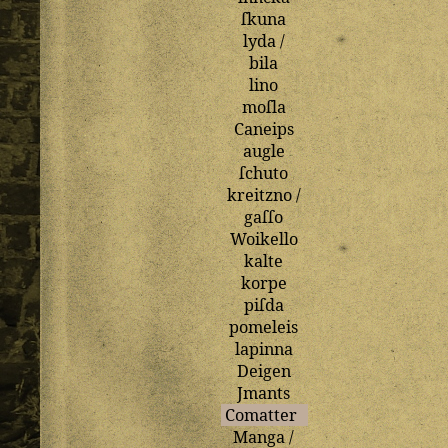
ſkuna
lyda
/
bila
lino
moſla
Caneips
augle
ſchuto
kreitzno
/
gaſſo
Woikello
kalte
korpe
piſda
pomeleis
lapinna
Deigen
Jmants
Comatter
Manga
/