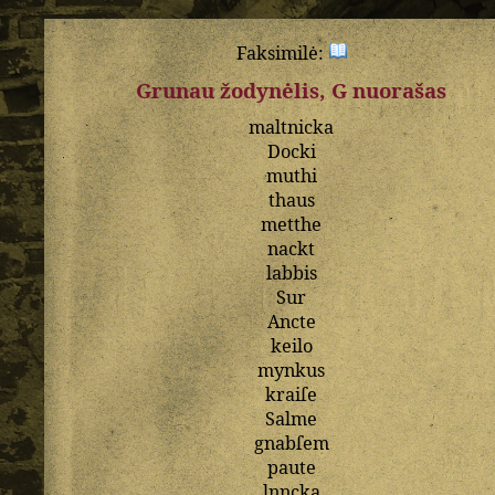
Faksimilė:
Grunau žodynėlis, G nuorašas
maltnicka
Docki
muthi
thaus
metthe
nackt
labbis
Sur
Ancte
keilo
mynkus
kraiſe
Salme
gnabſem
paute
lnncka