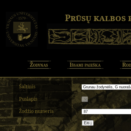
Prūsų kalbos
Žodynas
Išsami paieška
Rod
Šaltinis
Puslapis
Žodžio numeris