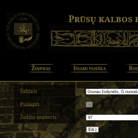
Prūsų kalbos
Žodynas
Išsami paieška
Rod
Šaltinis
Puslapis
Žodžio numeris