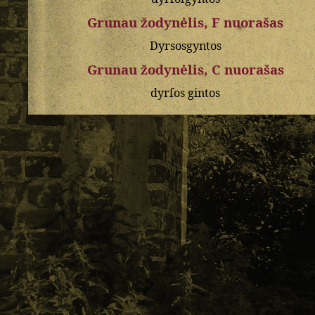
Grunau žodynėlis, F nuorašas
Dyrsosgyntos
Grunau žodynėlis, C nuorašas
dyrſos
gintos