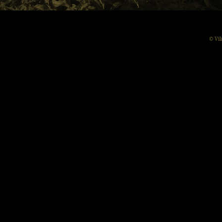
© Vil