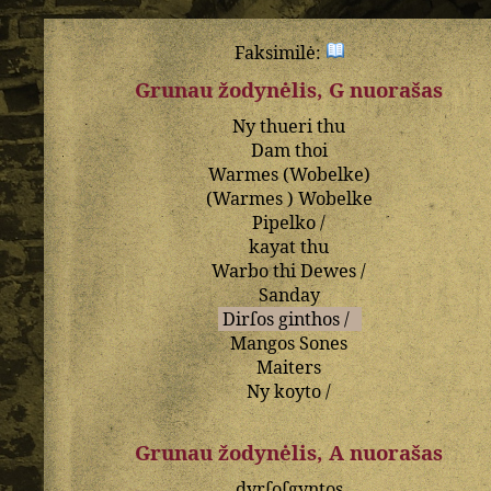
Faksimilė:
Grunau žodynėlis, G nuorašas
Ny
thueri
thu
Dam
thoi
Warmes
(
Wobelke
)
(
Warmes
)
Wobelke
Pipelko
/
kayat
thu
Warbo
thi
Dewes
/
Sanday
Dirſos
ginthos
/
Mangos
Sones
Maiters
Ny
koyto
/
Grunau žodynėlis, A nuorašas
dyrſoſgyntos