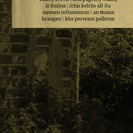
is
ſtaſma
\
ſchis
kelchs
aſt
ſta
nawans
teſtamentan
\
an
maian
kraugen
\
kha
perwans
palletan