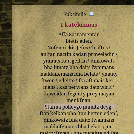
Faksimilė:
I katekizmas
Aſſa
Sacramentan
bietis
eden
.
Nuſen
rickis
Jeſus
Chriſtus
\
anſtan
nactin
kadan
proweladin
\
ymmits
ſtan
geittin
\
dinkowats
bha
limatz
bha
daits
ſwaimans
maldaiſemans
bha
belats
\
ymaity
ſtwen
\
edeitte
\
ſta
aſt
mais
ker=
mens
\
kas
perwans
dats
wirſt
\
ſtaweidan
ſegeitty
prey
mayan
meniſſnan
.
Staſma
polleygo
jmmitz
deyg
ſtan
kelkan
pho
ſtan
betten
eden
\
dinkowatz
bha
daitz
ſwaimans
maldaiſemans
bha
belats
\
jm=
maitty
ſtwen
\
bha
pugeitty
wiſſay