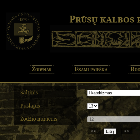
Prūsų kalbos
Žodynas
Išsami paieška
Rod
Šaltinis
Puslapis
Žodžio numeris
<<
>>