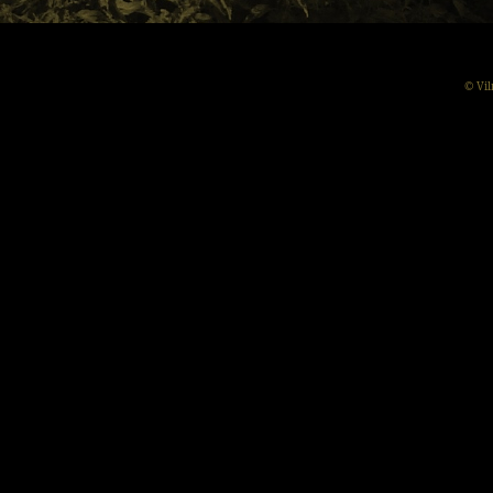
© Vil