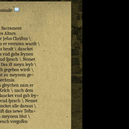
ksimilė:
 Sacrament
es Altars.
r Jeſus Chriſtus \
o er verraten wardt \
s brodt \ dancket
s vnd gabs ſeynen
vnd ſprach \ Nemet
\ Das iſt meyn leyb \
ch gegeben wirdt \
hut zu meynem ge=
dechtnis.
n gleychen nam er
Kelch \ nach dem
ancket vnd gab ſey=
 vnd ſprach \ Nemet
incket alle daraus \
 iſt das newe Teſta=
n meynem blut \
 euch vergoſſen