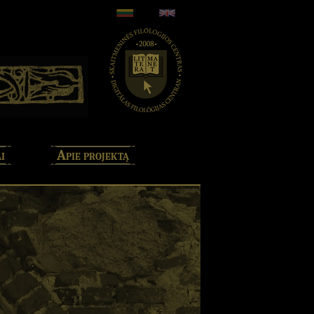
i
Apie projektą