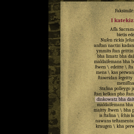
Faksimilė
I kateki
Aſſa
Sacram
bietis
ed
Nuſen
rickis
Jeſu
anſtan
nactin
kadan
ymmits
ſtan
geittin
bha
limatz
bha
dai
maldaiſemans
bha
b
ſtwen
\
edeitte
\
ſta
mens
\
kas
perwan
ſtaweidan
ſegeitty
meniſſn
Staſma
polleygo
j
ſtan
kelkan
pho
ſtan
dinkowatz
bha
dai
maldaiſemans
bha
maitty
ſtwen
\
bha
is
ſtaſma
\
ſchis
k
nawans
teſtamenta
kraugen
\
kha
per