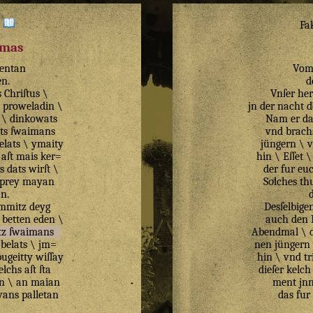
:
Fa
zmas
entan
Vom
en
.
d
s
Chriſtus
\
Vnſer her
proweladin
\
jn der nacht d
\
dinkowats
Nam er da
ts
ſwaimans
vnd brach
elats
\
ymaity
jüngern \ 
aſt
mais
ker=
hin \ Eſſet 
s
dats
wirſt
\
der fur eu
prey
mayan
Soͤlches t
an
.
mmitz
deyg
Desſelbige
betten
eden
\
auch den 
tz
ſwaimans
Abendmal \ d
belats
\
jm=
nen jüngern
pugeitty
wiſſay
hin \ vnd tr
elchs
aſt
ſta
dieſer kelch
n
\
an
maian
ment jn
wans
palletan
das fur