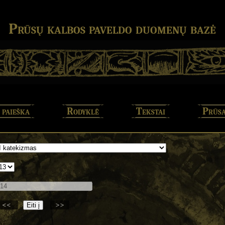
Prūsų kalbos paveldo duomenų bazė
 paieška
Rodyklė
Tekstai
Prūsa
<<
>>