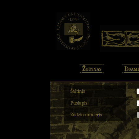
Žodynas
Išsami
Šaltinis
Puslapis
Žodžio numeris