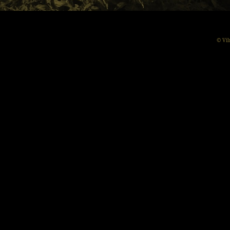
© Vil