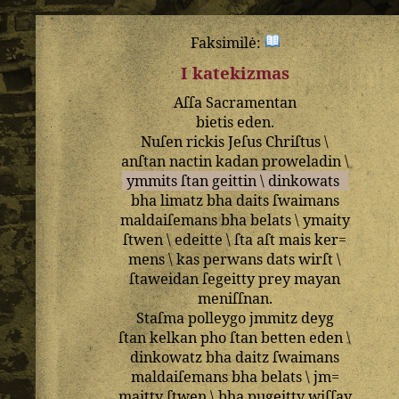
Faksimilė:
I katekizmas
Aſſa
Sacramentan
bietis
eden
.
Nuſen
rickis
Jeſus
Chriſtus
\
anſtan
nactin
kadan
proweladin
\
ymmits
ſtan
geittin
\
dinkowats
bha
limatz
bha
daits
ſwaimans
maldaiſemans
bha
belats
\
ymaity
ſtwen
\
edeitte
\
ſta
aſt
mais
ker=
mens
\
kas
perwans
dats
wirſt
\
ſtaweidan
ſegeitty
prey
mayan
meniſſnan
.
Staſma
polleygo
jmmitz
deyg
ſtan
kelkan
pho
ſtan
betten
eden
\
dinkowatz
bha
daitz
ſwaimans
maldaiſemans
bha
belats
\
jm=
maitty
ſtwen
\
bha
pugeitty
wiſſay