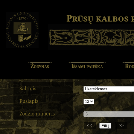
Prūsų kalbos
Žodynas
Išsami paieška
Rod
Šaltinis
Puslapis
Žodžio numeris
<<
>>