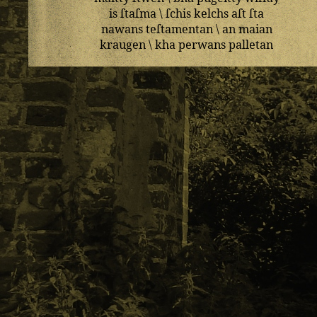
is
ſtaſma
\
ſchis
kelchs
aſt
ſta
nawans
teſtamentan
\
an
maian
kraugen
\
kha
perwans
palletan