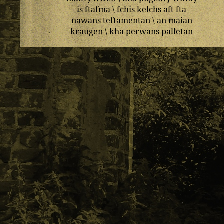
is
ſtaſma
\
ſchis
kelchs
aſt
ſta
nawans
teſtamentan
\
an
maian
kraugen
\
kha
perwans
palletan