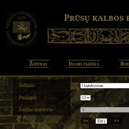
Prūsų kalbos
Žodynas
Išsami paieška
Rod
Šaltinis
Puslapis
Žodžio numeris
<<
>>