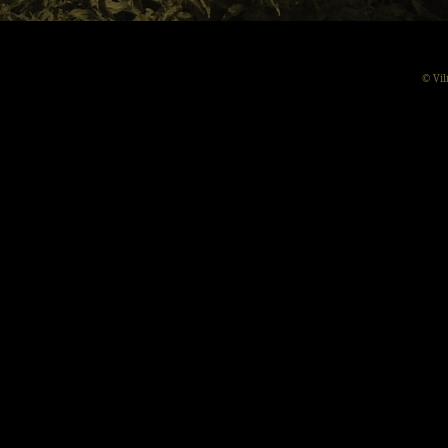
© Vil