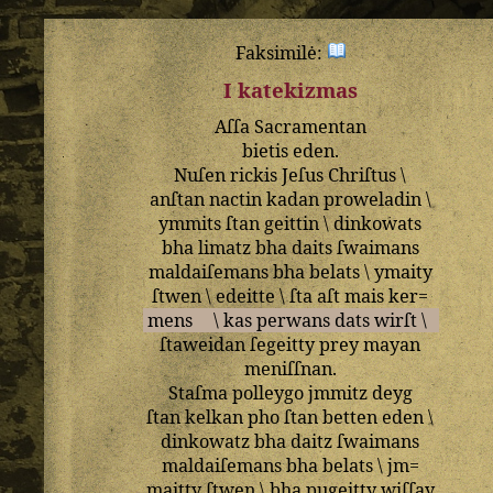
Faksimilė:
I katekizmas
Aſſa
Sacramentan
bietis
eden
.
Nuſen
rickis
Jeſus
Chriſtus
\
anſtan
nactin
kadan
proweladin
\
ymmits
ſtan
geittin
\
dinkowats
bha
limatz
bha
daits
ſwaimans
maldaiſemans
bha
belats
\
ymaity
ſtwen
\
edeitte
\
ſta
aſt
mais
ker=
mens
\
kas
perwans
dats
wirſt
\
ſtaweidan
ſegeitty
prey
mayan
meniſſnan
.
Staſma
polleygo
jmmitz
deyg
ſtan
kelkan
pho
ſtan
betten
eden
\
dinkowatz
bha
daitz
ſwaimans
maldaiſemans
bha
belats
\
jm=
maitty
ſtwen
\
bha
pugeitty
wiſſay