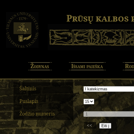
Prūsų kalbos
Žodynas
Išsami paieška
Rod
Šaltinis
Puslapis
Žodžio numeris
<<