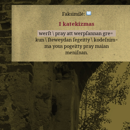
Faksimilė:
I katekizmas
werſt
\
pray
att
werpſannan
gre=
kun
\
ſteweydan
ſegeitty
\
kodeſnim=
ma
yous
pogeitty
pray
maian
meniſnan
.