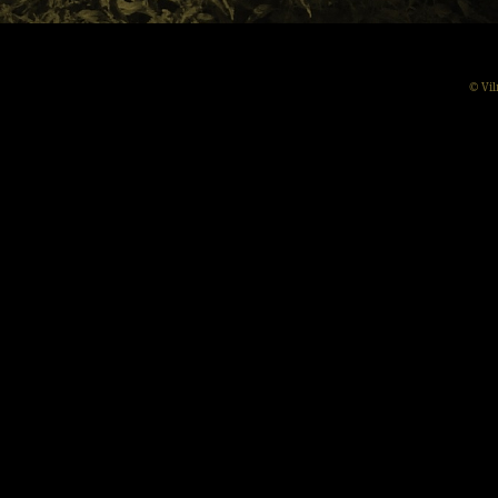
© Vil