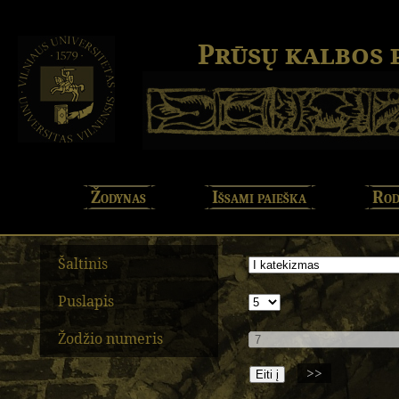
Prūsų kalbos
Žodynas
Išsami paieška
Rod
Šaltinis
Puslapis
Žodžio numeris
>>