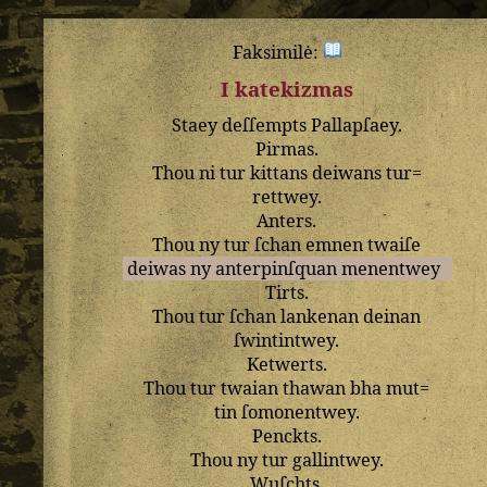
Faksimilė:
I katekizmas
Staey
deſſempts
Pallapſaey
.
Pirmas
.
Thou
ni
tur
kittans
deiwans
tur=
rettwey
.
Anters
.
Thou
ny
tur
ſchan
emnen
twaiſe
deiwas
ny
anterpinſquan
menentwey
Tirts
.
Thou
tur
ſchan
lankenan
deinan
ſwintintwey
.
Ketwerts
.
Thou
tur
twaian
thawan
bha
mut=
tin
ſomonentwey
.
Penckts
.
Thou
ny
tur
gallintwey
.
Wuſchts
.