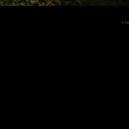
© Vil