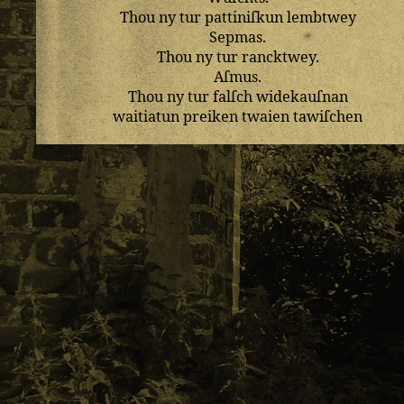
Thou
ny
tur
pattiniſkun
lembtwey
Sepmas
.
Thou
ny
tur
rancktwey
.
Aſmus
.
Thou
ny
tur
falſch
widekauſnan
waitiatun
preiken
twaien
tawiſchen