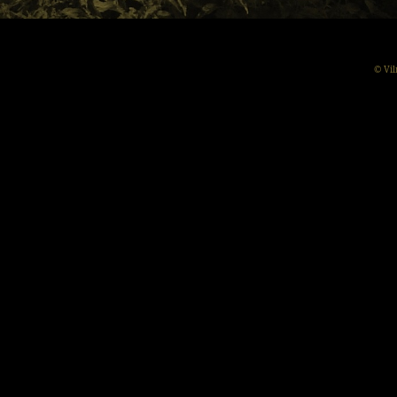
© Vil