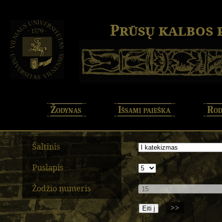
Prūsų kalbos
Žodynas
Išsami paieška
Rod
Šaltinis
Puslapis
Žodžio numeris
>>