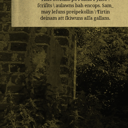
ſcriſits
\
aulawns
bah
encops
.
Sam_
may
leſuns
preipekollin
\
Tirtin
deinam
att
ſkiwuns
aſſa
gallans
.