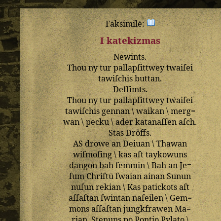
Faksimilė:
I katekizmas
Newints
.
Thou
ny
tur
pallapſittwey
twaiſei
tawiſchis
buttan
.
Deſſimts
.
Thou
ny
tur
pallapſittwey
twaiſei
tawiſchis
gennan
\
waikan
\
merg=
wan
\
pecku
\
ader
katanaſſen
aſch
.
Stas
Droͤffs
.
AS
drowe
an
Deiuan
\
Thawan
wiſmoſing
\
kas
aſt
taykowuns
dangon
bah
ſemmin
\
Bah
an
Je=
ſum
Chriſtū
ſwaian
ainan
Sunun
nuſun
rekian
\
Kas
patickots
aſt
aſſaſtan
ſwintan
naſeilen
\
Gem=
mons
aſſaſtan
jungkfrawen
Ma=
rian
.
Stenuns
po
Pontio
Pylato
\