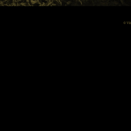
© Vil