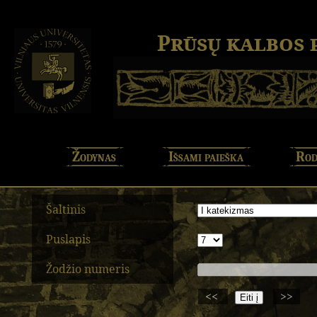
Prūsų kalbos
Žodynas
Išsami paieška
Rod
Šaltinis
Puslapis
Žodžio numeris
<<
>>