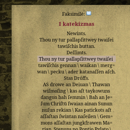
Faksimilė:
I katekizmas
Newints
.
Thou
ny
tur
pallapſittwey
twaiſei
tawiſchis
buttan
.
Deſſimts
.
Thou
ny
tur
pallapſittwey
twaiſei
tawiſchis
gennan
\
waikan
\
merg=
wan
\
pecku
\
ader
katanaſſen
aſch
.
Stas
Droͤffs
.
AS
drowe
an
Deiuan
\
Thawan
wiſmoſing
\
kas
aſt
taykowuns
dangon
bah
ſemmin
\
Bah
an
Je=
ſum
Chriſtū
ſwaian
ainan
Sunun
nuſun
rekian
\
Kas
patickots
aſt
aſſaſtan
ſwintan
naſeilen
\
Gem=
mons
aſſaſtan
jungkfrawen
Ma=
rian
.
Stenuns
po
Pontio
Pylato
\