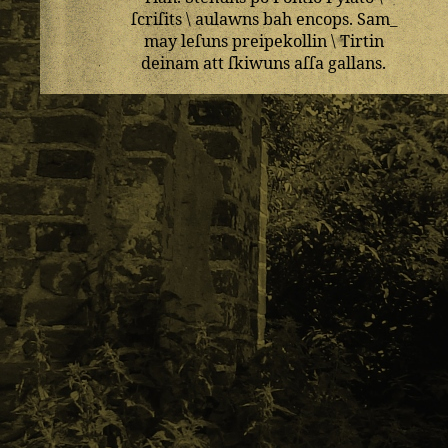
ſcriſits
\
aulawns
bah
encops
.
Sam_
may
leſuns
preipekollin
\
Tirtin
deinam
att
ſkiwuns
aſſa
gallans
.