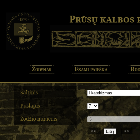
Prūsų kalbos
Žodynas
Išsami paieška
Rod
Šaltinis
Puslapis
Žodžio numeris
<<
>>