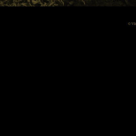
© Vil