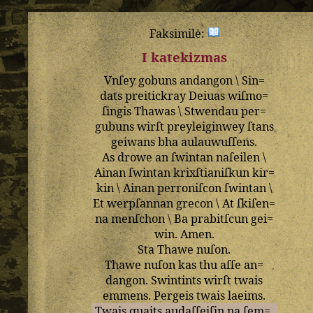
Faksimilė:
I katekizmas
Vnſey
gobuns
andangon
\
Sin=
dats
preitickray
Deiuas
wiſmo=
ſingis
Thawas
\
Stwendau
per=
gubuns
wirſt
preyleiginwey
ſtans
geiwans
bha
aulauwuſſens
.
As
drowe
an
ſwintan
naſeilen
\
Ainan
ſwintan
krixſtianiſkun
kir=
kin
\
Ainan
perroniſcon
ſwintan
\
Et
werpſannan
grecon
\
At
ſkiſen=
na
menſchon
\
Ba
prabitſcun
gei=
win
.
Amen
.
Sta
Thawe
nuſon
.
Thawe
nuſon
kas
thu
aſſe
an=
dangon
.
Swintints
wirſt
twais
emmens
.
Pergeis
twais
laeims
.
Twais
quaits
audaſſeiſin
na
ſem=