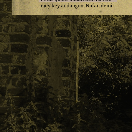
mey
key
audangon
.
Nuſan
deini
=