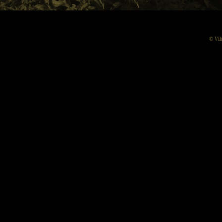
© Vil