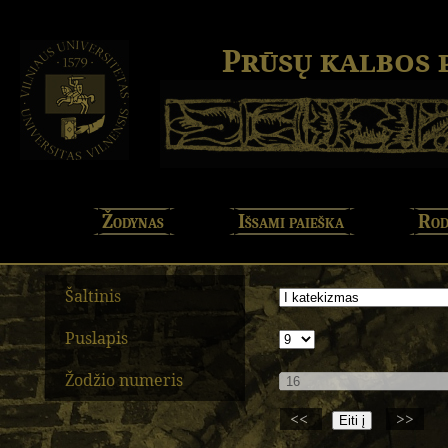
Prūsų kalbos
Žodynas
Išsami paieška
Rod
Šaltinis
Puslapis
Žodžio numeris
<<
>>