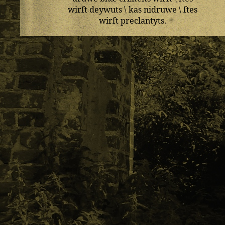
wirſt
deywuts
\
kas
nidruwe
\
ſtes
wirſt
preclantyts
.