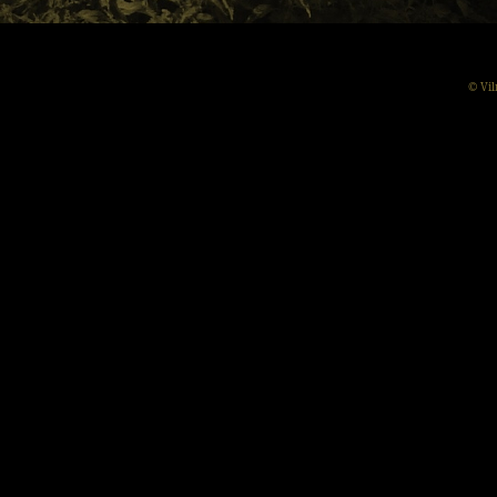
© Vil