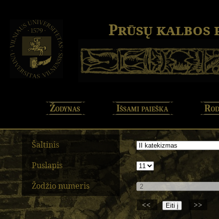
Prūsų kalbos
Žodynas
Išsami paieška
Rod
Šaltinis
Puslapis
Žodžio numeris
<<
>>