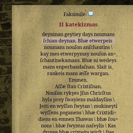
Faksimilė:
II katekizmas
deyninan
geytiey
days
noumans
ſchian
deynan
.
Bhæ
etwerpeis
noumans
nouſon
anſchautins
\
kay
mes
etwerpymay
nouſon
an=
ſchautinekamans
.
Bhæ
ni
wedeys
mans
enperbandaſnan
.
Slait
is_
rankeis
mans
æſſe
wargan
.
Emmen
.
Aſſæ
ſtan
Crixtiſnan
.
Nouſon
rykyes
Jſus
Chricſtus
byla
prey
ſwayiens
maldayſins
\
Jeiti
en
wyſſan
ſwytan
\
mukineyti
wyſſens
poganens
\
bhæ
Crixtidi=
diens
en
emnen
Thawas
\
bhæ
ſou=
nons
\
bhæ
ſwyntas
naſeylis
\
Kas
druwe
bhæ
crixteits
wirſt
\
ſtes