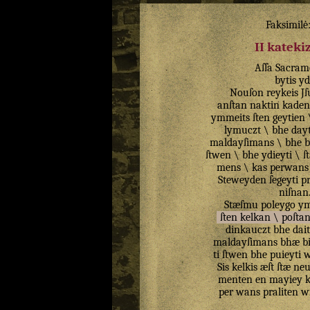
Faksimilė
II katek
Aſſa
Sacram
bytis
yd
Nouſon
reykeis
Jſ
anſtan
naktin
kaden
ymmeits
ſten
geytien
lymuczt
\
bhe
day
maldayſimans
\
bhe
b
ſtwen
\
bhe
ydieyti
\
ſ
mens
\
kas
perwans
Steweyden
ſegeyti
p
niſnan
Stæſmu
poleygo
ym
ſten
kelkan
\
poſta
dinkauczt
bhe
dait
maldayſimans
bhæ
b
ti
ſtwen
bhe
puieyti
w
Sis
kelkis
æſt
ſtæ
ne
menten
en
mayiey
per
wans
praliten
wi