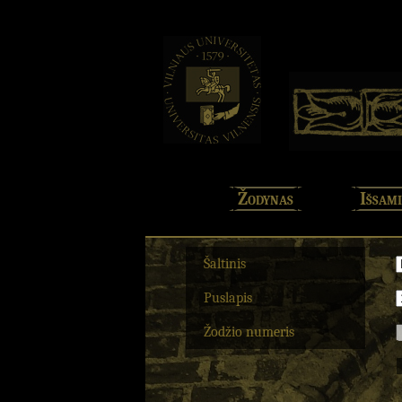
Žodynas
Išsami
Šaltinis
Puslapis
Žodžio numeris