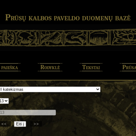
Prūsų kalbos paveldo duomenų bazė
 paieška
Rodyklė
Tekstai
Prūsa
<<
>>