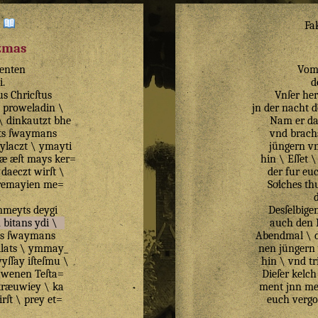
:
Fa
izmas
enten
Vom
i
.
d
us
Chricſtus
Vnſer her
proweladin
\
jn der nacht d
\
dinkautzt
bhe
Nam er da
ts
ſwaymans
vnd brach
ylaczt
\
ymayti
jüngern v
tæ
æſt
mays
ker=
hin \ Eſſet 
daeczt
wirſt
\
der fur eu
remayien
me=
Soͤlches t
.
meyts
deygi
Desſelbige
n
bitans
ydi
\
auch den 
s
ſwaymans
Abendmal \ d
ilats
\
ymmay_
nen jüngern
yſſay
iſteſmu
\
hin \ vnd tr
uwenen
Teſta=
Dieſer kelch
kræuwiey
\
ka
ment jnn me
rſt
\
prey
et
=
euch vergo