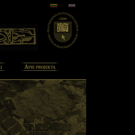
i
Apie projektą