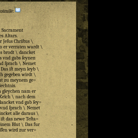
ksimilė:
 Sacrament
es Altars.
r Jeſus Chriſtus \
o er verraten wardt \
s brodt \ dancket
s vnd gabs ſeynen
nd ſprach \ Nemet
\ Das iſt meyn leyb \
ch gegeben wirdt \
hut zu meynem ge=
dechtnis.
n gleychen nam er
Kelch \ nach dem
ancket vnd gab ſey=
 vnd ſprach \ Nemet
incket alle daraus \
 iſt das newe Teſta=
inem Blut \ Das fur
ſſen wird zur ver=