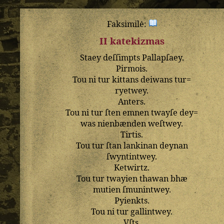
Faksimilė:
II katekizmas
Staey
deſſimpts
Pallapſaey
.
Pirmois
.
Tou
ni
tur
kittans
deiwans
tur=
ryetwey
.
Anters
.
Tou
ni
tur
ſten
emnen
twayſe
dey=
was
nienbænden
weſtwey
.
Tirtis
.
Tou
tur
ſtan
lankinan
deynan
ſwyntintwey
.
Ketwirtz
.
Tou
tur
twayien
thawan
bhæ
mutien
ſmunintwey
.
Pyienkts
.
Tou
ni
tur
gallintwey
.
Vſts
.