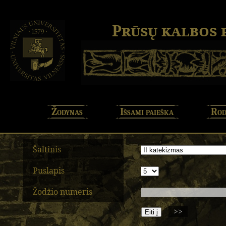
Prūsų kalbos
Žodynas
Išsami paieška
Rod
Šaltinis
Puslapis
Žodžio numeris
>>