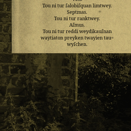
Tou
ni
tur
ſalobiſquan
limtwey
.
Septmas
.
Tou
ni
tur
ranktwey
.
Aſmus
.
Tou
ni
tur
reddi
weydikauſnan
waytiaton
preyken
twayien
tau=
wyſchen
.