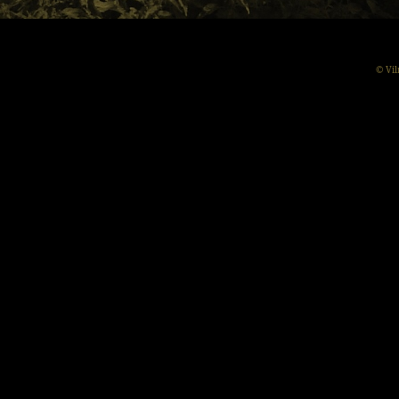
© Vil