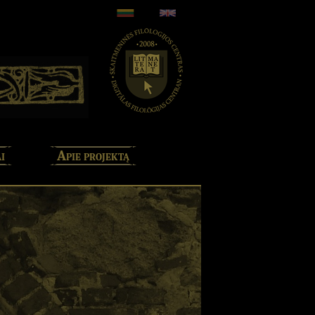
i
Apie projektą