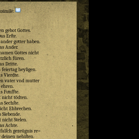
ksimilė:
en gebot Gottes.
as Erſte.
 ander goͤtter haben.
as Ander.
 namen Gottes nicht
zlich füren.
as Dritte.
 feiertag heyligen.
s Vierdte.
en vater vnd mutter
ehren.
s Fuͤnffte.
t nicht tödten.
s Sechſte.
nicht Ehbrechen.
 Siebende.
t nicht Stelen.
as Achte.
 falſch gezeügnis re=
 deinen nehiſten.