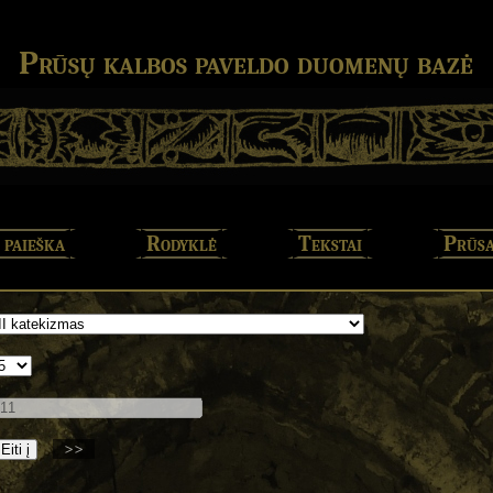
Prūsų kalbos paveldo duomenų bazė
 paieška
Rodyklė
Tekstai
Prūsa
>>