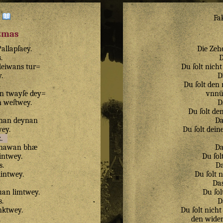
:
Fa
izmas
Pallapſaey
.
Die Zeh
s
.
D
deiwans
tur=
Du ſolt nicht
y
.
D
.
Du ſolt den
n
twayſe
dey=
vnnüt
n
weſtwey
.
D
Du ſolt den
inan
deynan
Da
wey
.
Du ſolt dein
z
.
hawan
bhæ
Da
intwey
.
Du ſol
s
.
Da
lintwey
.
Du ſolt 
Das
quan
limtwey
.
Du ſol
s
.
D
nktwey
.
Du ſolt nicht
.
den wider