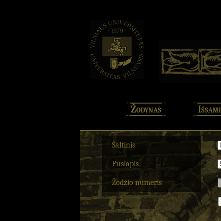
Žodynas
Išsami
Šaltinis
Puslapis
Žodžio numeris