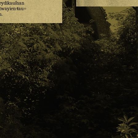
eydikauſnan
twayien
tau=
n
.