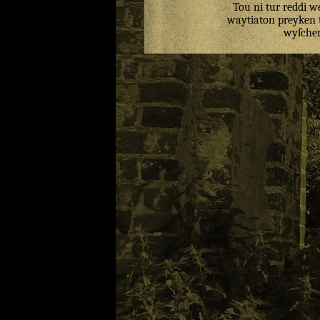
Tou
ni
tur
reddi
w
waytiaton
preyken
wyſche