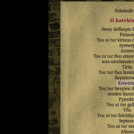
Faksimilė
II katek
Staey
deſſimpts
Pirmoi
Tou
ni
tur
kittans
ryetwe
Anters
Tou
ni
tur
ſten
emne
was
nienbænde
Tirtis
.
Tou
tur
ſtan
lank
ſwyntint
Ketwirt
Tou
tur
twayien
t
mutien
ſmun
Pyienkt
Tou
ni
tur
gal
Vſts
.
Tou
ni
tur
ſalobiſ
Septma
Tou
ni
tur
ra
Aſmus