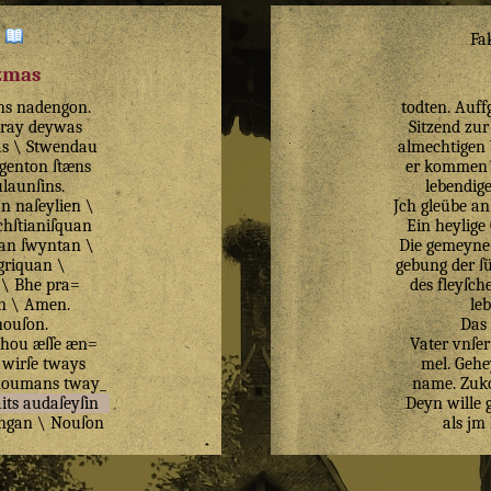
:
Fa
izmas
ns
nadengon
.
todten. Auff
aray
deywas
Sitzend zur
s
\
Stwendau
almechtigen
ygenton
ſtæns
er kommen w
launſins
.
lebendige
an
naſeylien
\
Jch gleübe an
chſtianiſquan
Ein heylige 
uan
ſwyntan
\
Die gemeyne 
griquan
\
gebung der ſ
\
Bhe
pra=
des fleyſch
n
\
Amen
.
le
nouſon
.
Das 
thou
æſſe
æn=
Vater vnſer
wirſe
tways
mel. Gehe
noumans
tway_
name. Zuk
its
audaſeyſin
Deyn wille 
ngan
\
Nouſon
als jm