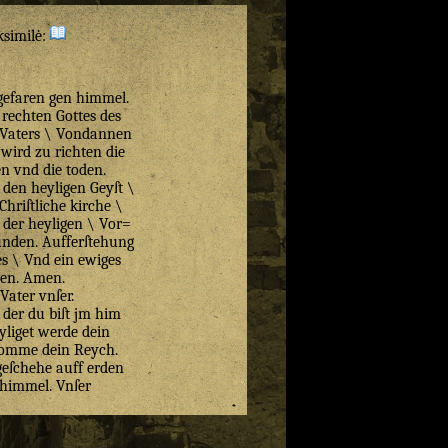
ksimilė:
gefaren gen himmel.
 rechten Gottes des
 Vaters \ Vondannen
ird zu richten die
n vnd die toden.
 den heyligen Geyſt \
Chriſtliche kirche \
der heyligen \ Vor=
ünden. Aufferſtehung
es \ Vnd ein ewiges
ben. Amen.
Vater vnſer.
 der du biſt jm him
yliget werde dein
omme dein Reych.
geſchehe auff erden
 himmel. Vnſer