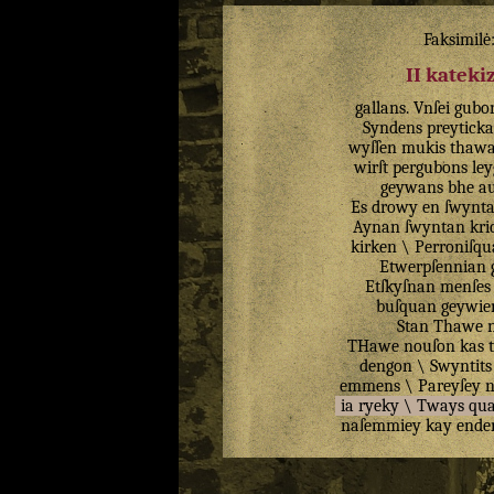
Faksimilė
II katek
gallans
.
Vnſei
gubo
Syndens
preytick
wyſſen
mukis
thawa
wirſt
pergubons
le
geywans
bhe
au
Es
drowy
en
ſwynt
Aynan
ſwyntan
kri
kirken
\
Perroniſq
Etwerpſennian
Etſkyſnan
menſes
buſquan
geywie
Stan
Thawe
THawe
nouſon
kas
dengon
\
Swyntits
emmens
\
Pareyſey
ia
ryeky
\
Tways
qua
naſemmiey
kay
ende