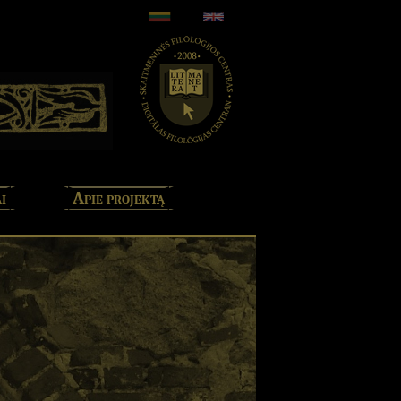
i
Apie projektą