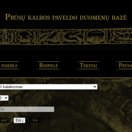
Prūsų kalbos paveldo duomenų bazė
 paieška
Rodyklė
Tekstai
Prūsa
<<
>>