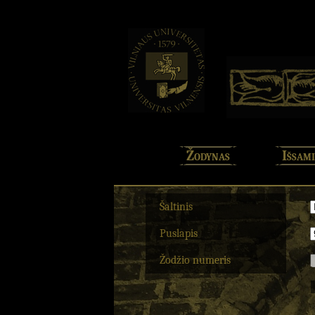
Žodynas
Išsami
Šaltinis
Puslapis
Žodžio numeris