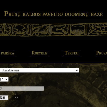
Prūsų kalbos paveldo duomenų bazė
 paieška
Rodyklė
Tekstai
Prūsa
>>