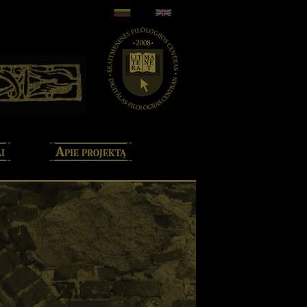
i
Apie projektą