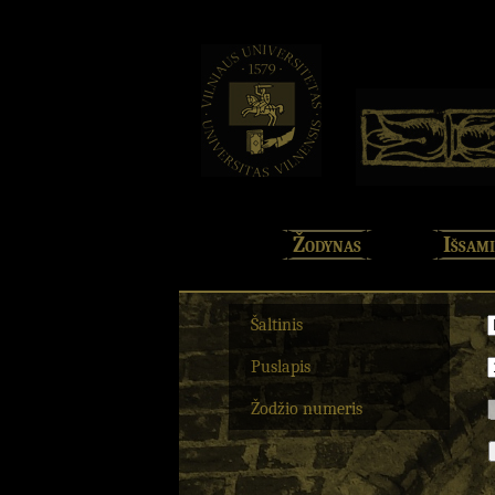
Žodynas
Išsami
Šaltinis
Puslapis
Žodžio numeris