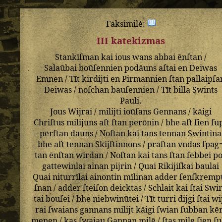
Faksimilė:
III katekizmas
Stankīſman
kai
ious
wans
abbai
ēnſtan
/
Salaūbai
boūſennien
podāuns
aſtai
en
Deiwas
Emnen
/
Tīt
kirdijti
en
Pirmannien
ſtan
pallaipſa
Deiwas
/
noſchan
bauſennien
/
Tīt
billa
Swints
Pauli
.
Jous
Wijrai
/
milijti
ioūſans
Gennans
/
kāigi
Chriſtus
milijuns
aſt
ſtan
perōnin
/
bhe
aſt
ſien
ſu
pērſtan
dāuns
/
Noſtan
kai
tans
tennan
Swintina
bhe
aſt
tennan
Skijſtinnons
/
praſtan
vndas
ſpag
tan
ēnſtan
wirdan
/
Noſtan
kai
tans
ſtan
ſebbei
p
gattewinlai
ainan
pijrin
/
Quai
Rikijiſkai
baulai
Quai
niturrīlai
ainontin
mīlinan
adder
ſenſkremp
ſnan
/
adder
ſteiſon
deicktas
/
Schlait
kai
ſtai
Swi
tai
bouſei
/
bhe
niebwinūtei
/
Tīt
turri
dijgi
ſtai
wi
rai
ſwaians
gannans
milijt
kāigi
ſwian
ſubban
kē
menen
/
kas
ſwaiau
Gannan
milē
/
ſtas
mile
ſien
ſu