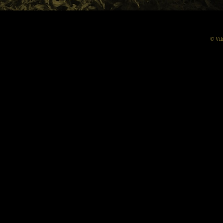
© Vil