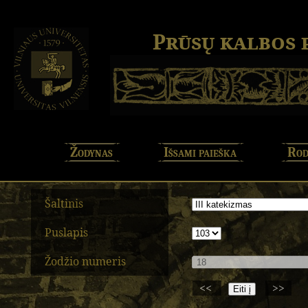
Prūsų kalbos
Žodynas
Išsami paieška
Rod
Šaltinis
Puslapis
Žodžio numeris
<<
>>