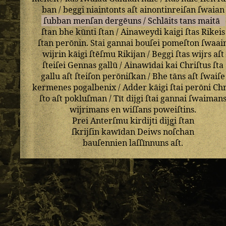
ban
/
beggi
niaintonts
aſt
ainontinreiſan
ſwaian
ſubban
menſan
dergēuns
/
Schlāits
tans
maitā
ſtan
bhe
kūnti
ſtan
/
Ainaweydi
kaigi
ſtas
Rikeis
ſtan
perōnin
.
Stai
gannai
bouſei
pomeſton
ſwaai
wijrin
kāigi
ſtēſmu
Rikijan
/
Beggi
ſtas
wijrs
aſt
ſteiſei
Gennas
gallū
/
Ainawīdai
kai
Chriſtus
ſta
gallu
aſt
ſteiſon
perōniſkan
/
Bhe
tāns
aſt
ſwaiſe
kermenes
pogalbenix
/
Adder
kāigi
ſtai
perōni
Chr
ſto
aſt
pokluſman
/
Tīt
dijgi
ſtai
gannai
ſwaiman
wijrimans
en
wiſſans
poweiſtins
.
Prei
Anterſmu
kirdijti
dijgi
ſtan
ſkrijſin
kawīdan
Deiws
noſchan
bauſennien
laſſīnnuns
aſt
.