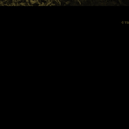
© Vil