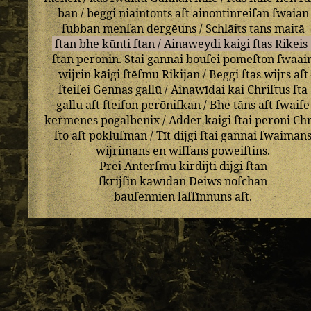
ban
/
beggi
niaintonts
aſt
ainontinreiſan
ſwaian
ſubban
menſan
dergēuns
/
Schlāits
tans
maitā
ſtan
bhe
kūnti
ſtan
/
Ainaweydi
kaigi
ſtas
Rikeis
ſtan
perōnin
.
Stai
gannai
bouſei
pomeſton
ſwaai
wijrin
kāigi
ſtēſmu
Rikijan
/
Beggi
ſtas
wijrs
aſt
ſteiſei
Gennas
gallū
/
Ainawīdai
kai
Chriſtus
ſta
gallu
aſt
ſteiſon
perōniſkan
/
Bhe
tāns
aſt
ſwaiſe
kermenes
pogalbenix
/
Adder
kāigi
ſtai
perōni
Chr
ſto
aſt
pokluſman
/
Tīt
dijgi
ſtai
gannai
ſwaiman
wijrimans
en
wiſſans
poweiſtins
.
Prei
Anterſmu
kirdijti
dijgi
ſtan
ſkrijſin
kawīdan
Deiws
noſchan
bauſennien
laſſīnnuns
aſt
.