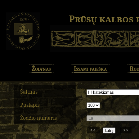
Prūsų kalbos
Žodynas
Išsami paieška
Rod
Šaltinis
Puslapis
Žodžio numeris
<<
>>