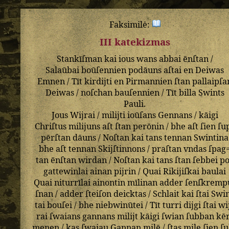
Faksimilė:
III katekizmas
Stankīſman
kai
ious
wans
abbai
ēnſtan
/
Salaūbai
boūſennien
podāuns
aſtai
en
Deiwas
Emnen
/
Tīt
kirdijti
en
Pirmannien
ſtan
pallaipſa
Deiwas
/
noſchan
bauſennien
/
Tīt
billa
Swints
Pauli
.
Jous
Wijrai
/
milijti
ioūſans
Gennans
/
kāigi
Chriſtus
milijuns
aſt
ſtan
perōnin
/
bhe
aſt
ſien
ſu
pērſtan
dāuns
/
Noſtan
kai
tans
tennan
Swintina
bhe
aſt
tennan
Skijſtinnons
/
praſtan
vndas
ſpag
tan
ēnſtan
wirdan
/
Noſtan
kai
tans
ſtan
ſebbei
p
gattewinlai
ainan
pijrin
/
Quai
Rikijiſkai
baulai
Quai
niturrīlai
ainontin
mīlinan
adder
ſenſkremp
ſnan
/
adder
ſteiſon
deicktas
/
Schlait
kai
ſtai
Swi
tai
bouſei
/
bhe
niebwinūtei
/
Tīt
turri
dijgi
ſtai
wi
rai
ſwaians
gannans
milijt
kāigi
ſwian
ſubban
kē
menen
/
kas
ſwaiau
Gannan
milē
/
ſtas
mile
ſien
ſu