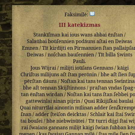
Faksimilė:
III katekizmas
Stankīſman
kai
ious
wans
abbai
ēnſtan
/
Salaūbai
boūſennien
podāuns
aſtai
en
Deiwas
Emnen
/
Tīt
kirdijti
en
Pirmannien
ſtan
pallaipſa
Deiwas
/
noſchan
bauſennien
/
Tīt
billa
Swints
Pauli
.
Jous
Wijrai
/
milijti
ioūſans
Gennans
/
kāigi
Chriſtus
milijuns
aſt
ſtan
perōnin
/
bhe
aſt
ſien
ſu
pērſtan
dāuns
/
Noſtan
kai
tans
tennan
Swintina
bhe
aſt
tennan
Skijſtinnons
/
praſtan
vndas
ſpag
tan
ēnſtan
wirdan
/
Noſtan
kai
tans
ſtan
ſebbei
p
gattewinlai
ainan
pijrin
/
Quai
Rikijiſkai
baulai
Quai
niturrīlai
ainontin
mīlinan
adder
ſenſkremp
ſnan
/
adder
ſteiſon
deicktas
/
Schlait
kai
ſtai
Swi
tai
bouſei
/
bhe
niebwinūtei
/
Tīt
turri
dijgi
ſtai
wi
rai
ſwaians
gannans
milijt
kāigi
ſwian
ſubban
kē
menen
/
kas
ſwaiau
Gannan
milē
/
ſtas
mile
ſien
ſu