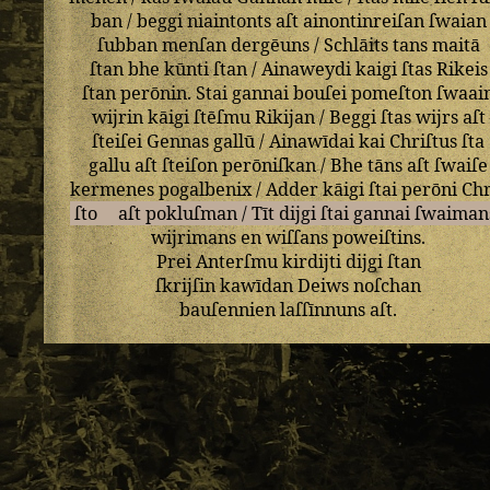
ban
/
beggi
niaintonts
aſt
ainontinreiſan
ſwaian
ſubban
menſan
dergēuns
/
Schlāits
tans
maitā
ſtan
bhe
kūnti
ſtan
/
Ainaweydi
kaigi
ſtas
Rikeis
ſtan
perōnin
.
Stai
gannai
bouſei
pomeſton
ſwaai
wijrin
kāigi
ſtēſmu
Rikijan
/
Beggi
ſtas
wijrs
aſt
ſteiſei
Gennas
gallū
/
Ainawīdai
kai
Chriſtus
ſta
gallu
aſt
ſteiſon
perōniſkan
/
Bhe
tāns
aſt
ſwaiſe
kermenes
pogalbenix
/
Adder
kāigi
ſtai
perōni
Chr
ſto
aſt
pokluſman
/
Tīt
dijgi
ſtai
gannai
ſwaiman
wijrimans
en
wiſſans
poweiſtins
.
Prei
Anterſmu
kirdijti
dijgi
ſtan
ſkrijſin
kawīdan
Deiws
noſchan
bauſennien
laſſīnnuns
aſt
.