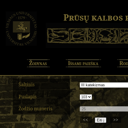
Prūsų kalbos
Žodynas
Išsami paieška
Rod
Šaltinis
Puslapis
Žodžio numeris
<<
>>