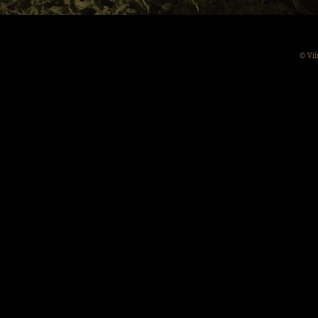
© Vil